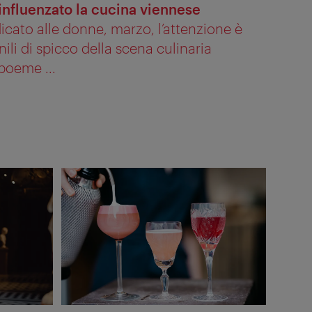
nfluenzato la cucina viennese
icato alle donne, marzo, l’attenzione è
nili di spicco della scena culinaria
boeme ...