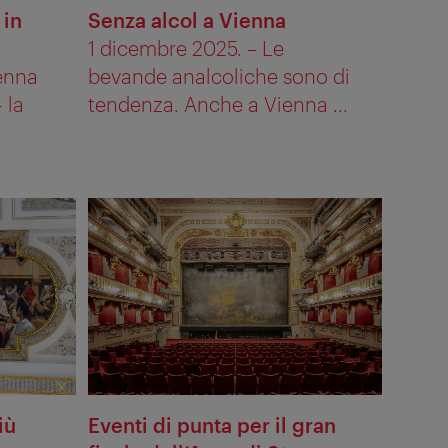
 in
Senza alcol a Vienna
1 dicembre 2025. – Le
ienna
bevande analcoliche sono di
 la
tendenza. Anche a Vienna ...
iù
Eventi di punta per il gran