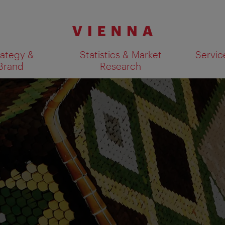
rategy &
Statistics & Market
Servic
Brand
Research
Mostra i risultati della ricerca su