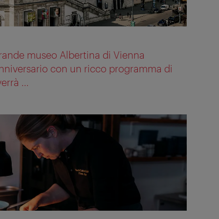
 grande museo Albertina di Vienna
anniversario con un ricco programma di
errà ...