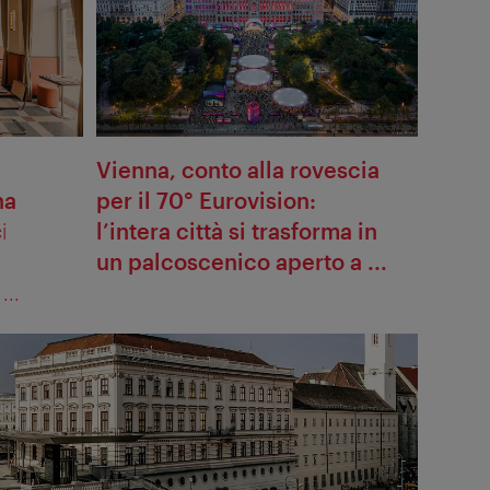
Vienna, conto alla rovescia
na
per il 70° Eurovision:
i
l’intera città si trasforma in
un palcoscenico aperto a ...
...