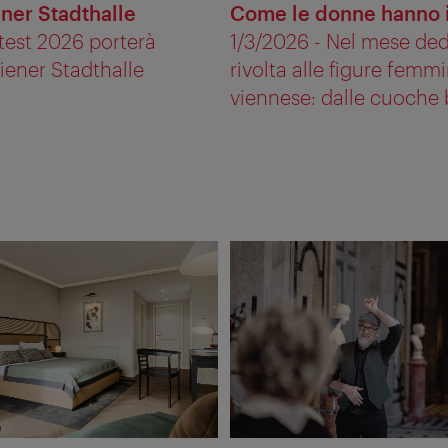
ener Stadthalle
Come le donne hanno i
test 2026 porterà
1/3/2026 - Nel mese ded
Wiener Stadthalle
rivolta alle figure femmi
viennese: dalle cuoche 