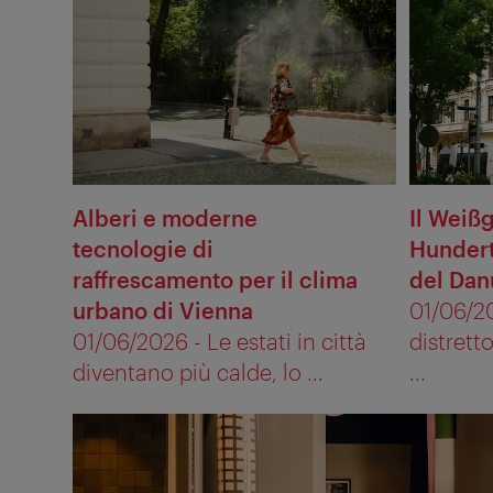
Alberi e moderne
Il Weißg
tecnologie di
Hundert
raffrescamento per il clima
del Dan
urbano di Vienna
01/06/20
01/06/2026 - Le estati in città
distrett
diventano più calde, lo ...
...