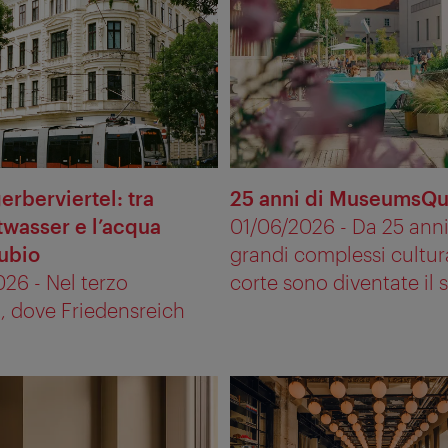
erberviertel: tra
25 anni di MuseumsQu
wasser e l’acqua
01/06/2026 - Da 25 anni
ubio
grandi complessi cultura
26 - Nel terzo
corte sono diventate il sa
o, dove Friedensreich