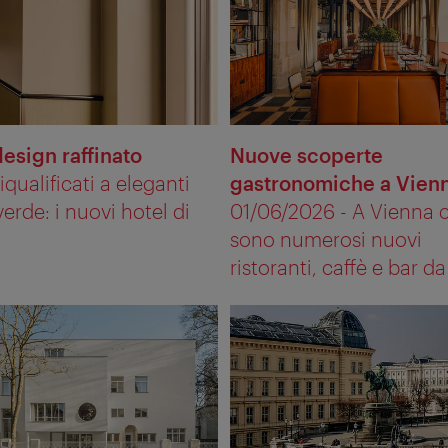
design raffinato
Nuove scoperte
qualificati a eleganti
gastronomiche a Vien
 verde: i nuovi hotel di
01/06/2026 - A Vienna c
sono numerosi nuovi
ristoranti, caffè e bar da 