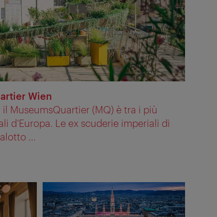
artier Wien
 il MuseumsQuartier (MQ) è tra i più
li d’Europa. Le ex scuderie imperiali di
lotto ...