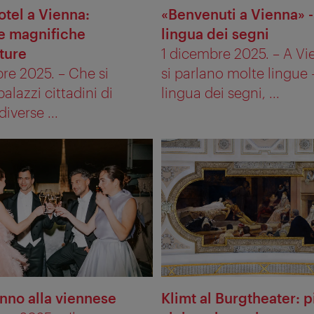
otel a Vienna:
«Benvenuti a Vienna» -
 e magnifiche
lingua dei segni
ture
1 dicembre 2025. – A V
re 2025. – Che si
si parlano molte lingue -
 palazzi cittadini di
lingua dei segni, ...
iverse ...
no alla viennese
Klimt al Burgtheater: p