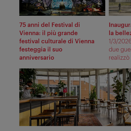
75 anni del Festival di
Inaugura
Vienna: il più grande
la bell
festival culturale di Vienna
1/3/2026
festeggia il suo
due guer
anniversario
realizzò 