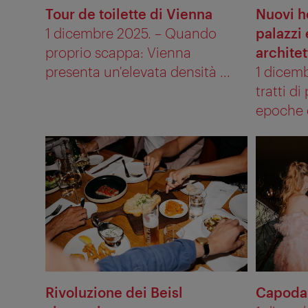
Tour de toilette di Vienna
Nuovi h
1 dicembre 2025. – Quando
palazzi
proprio scappa: Vienna
architet
presenta un'elevata densità ...
1 dicemb
tratti di
epoche d
Rivoluzione dei Beisl
Capodan