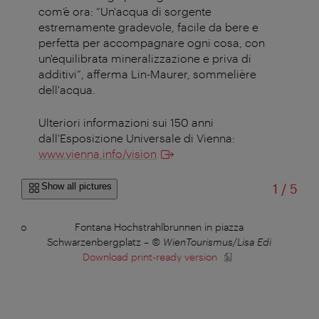
com’è ora: “Un'acqua di sorgente
estremamente gradevole, facile da bere e
perfetta per accompagnare ogni cosa, con
un'equilibrata mineralizzazione e priva di
additivi”, afferma Lin-Maurer, sommelière
dell'acqua.
Ulteriori informazioni sui 150 anni
dall'Esposizione Universale di Vienna:
www.vienna.info/vision
of
Show all pictures
1
/
5
edotto
Fontana Hochstrahlbrunnen in piazza
Schwarzenbergplatz
–
© WienTourismus/Lisa Edi
Download print-ready version