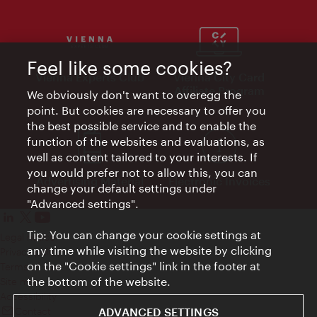
Feel like some cookies?
Vienna Experts Club
Vienna City Card
Affiliate Program
We obviously don't want to overegg the
point. But cookies are necessary to offer you
the best possible service and to enable the
function of the websites and evaluations, as
well as content tailored to your interests. If
you would prefer not to allow this, you can
Advertising Material
Electronic Invoices
change your default settings under
"Advanced settings".
Tip: You can change your cookie settings at
Legal notice
any time while visiting the website by clicking
Privacy policy
on the "Cookie settings" link in the footer at
Terms of Use
the bottom of the website.
Site map
Accessibility
ADVANCED SETTINGS
Contact