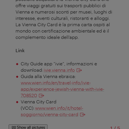
offre viaggi gratuiti sui trasporti pubblici di
Vienna e numerosi sconti per musei, luoghi di
interesse, eventi culturali, ristoranti e alloggi.
La Vienna City Card è la prima carta ospiti al
mondo con certificazione ambientale ed è il
complemento ideale dell’app.
Link
City Guide app “ivie”, informazioni e
download:
ivie.vienna.info
Guida alla Vienna ebraica:
www.wien.info/en/travel-info/ivie-
app/experience-jewish-vienna-with-ivie-
708520
Vienna City Card
(VCC):
www.wien.info/it/hotel-
soggiorno/vienna-city-card
of
Show all pictures
1
/
5