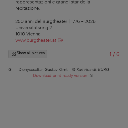
rappresentazioni e grandi star della
recitazione.
250 anni del Burgtheater | 1776 – 2026
Universitätsring 2
1010 Vienna
www.burgtheater.at
of
Show all pictures
1
/
6
, BURG
Dionysosaltar, Gustav Klimt
–
© Karl Heindl, BURG
Thes
Download print-ready version