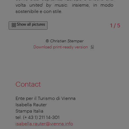
volta
united by music
: insieme, in modo
sostenibile e con stile.
of
Show all pictures
1
/
5
r
© Christian Stemper
Download print-ready version
Contact
Ente per il Turismo di Vienna
Isabella Rauter
Stampa Italia
tel. (+ 43 1) 211 14-301
isabella.rauter@vienna.info