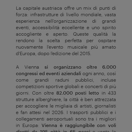
La capitale austriaca offre un mix di punti di
forza: infrastrutture di livello mondiale, vasta
esperienza nell'organizzazione di grandi
eventi, accessibilità eccellente e uno spirito
accogliente e aperto. Queste qualità la
rendono la scelta perfetta per ospitare
nuovamente l'evento musicale più amato
d'Europa, dopo l’edizione del 2015.
A Vienna
si organizzano oltre 6.000
congressi ed eventi aziendali
ogni anno, così
come grandi raduni pubblici, incluse
competizioni sportive globali e concerti di più
giorni. Con oltre
82.000 posti letto
in 433
strutture alberghiere, la città è ben attrezzata
per accogliere le migliaia di artisti, giornalisti
e fan attesi nel 2026. I trasporti pubblici e i
collegamenti aeroportuali sono tra i migliori
in Europa:
Vienna è raggiungibile con voli
diretti da 195 città in 65 paesi
e vanta la