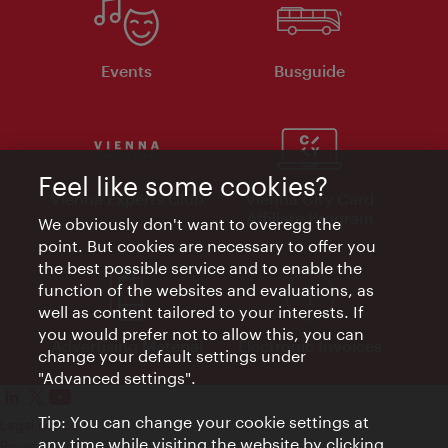
Events
Busguide
Feel like some cookies?
Vienna Experts Club
Vienna City Card
Affiliate Program
We obviously don't want to overegg the
point. But cookies are necessary to offer you
the best possible service and to enable the
function of the websites and evaluations, as
well as content tailored to your interests. If
you would prefer not to allow this, you can
Advertising Material
Electronic Invoices
change your default settings under
"Advanced settings".
Tip: You can change your cookie settings at
Legal notice
any time while visiting the website by clicking
Privacy policy