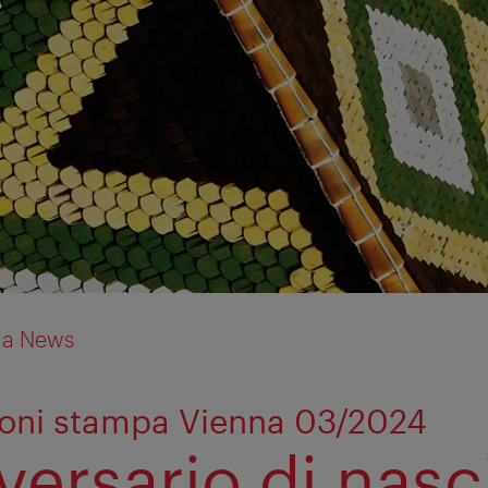
ia News
ioni stampa Vienna 03/2024
versario di nasc