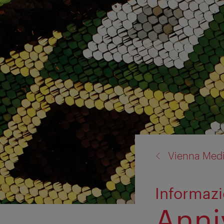
back
Vienna Med
to:
Informaz
Anni