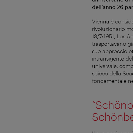
dell’anno 26 par
Vienna è conside
rivoluzionario 
13/7/1951, Los A
trasportavano gi
suo approccio eti
intransigente de
universale: compo
spicco della Sc
fondamentale nel
“Schönbe
Schönbe