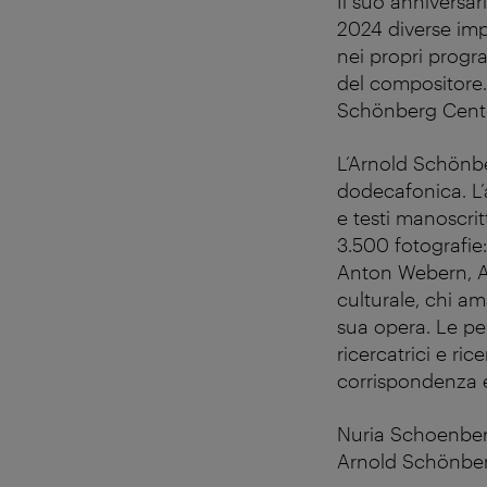
Il suo anniversa
2024 diverse impo
nei propri prog
del compositore.
Schönberg Center
L’Arnold Schönbe
dodecafonica. L’
e testi manoscritt
3.500 fotografie:
Anton Webern, Al
culturale, chi am
sua opera. Le pe
ricercatrici e ri
corrispondenza e
Nuria Schoenberg
Arnold Schönberg