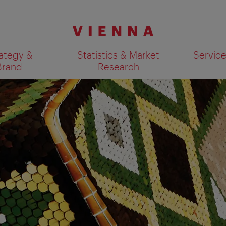
ategy &
Statistics & Market
Servic
Brand
Research
Show search results 