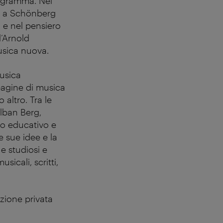
rogramma. Nel
to a Schönberg
 e nel pensiero
l’Arnold
usica nuova.
musica
pagine di musica
 altro. Tra le
Alban Berg,
ro educativo e
e sue idee e la
e studiosi e
sicali, scritti,
zione privata