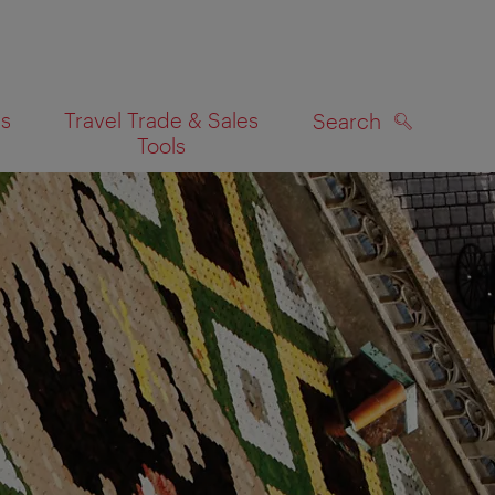
es
Travel Trade & Sales
Search
Tools
SEARCH
on map