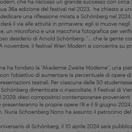
 Modern, che ha riscosso un grande successo con circa 3
a sua 36a edizione del festival nel 2023, ha chiesto a un
 di dedicare una riflessione mirata a Schönberg nel 2024. 
arà il via alle attività in primavera: egli si muove negli
e, un microfono e una macchina fotografica per verific
so desiderio di Arnold Schönberg: “... che la gente con
 A novembre, il festival Wien Modern si concentra su pr
ienna ha fondato la “Akademie Zweite Moderne”, una pia
con l’obiettivo di aumentare la percentuale di opere di
resentazioni teatrali. Per ciascuna delle 50 studentess
Schönberg dimenticate o inascoltate, il Festival di Vie
l 2029, dieci compositrici contemporanee provenienti d
presenteranno le proprie opere l’8 e il 9 giugno 2024,
 Nuria Schoenberg Nono ha assunto il patrocinio del
nniversario di Schönberg, il 10 aprile 2024 sarà pubblic