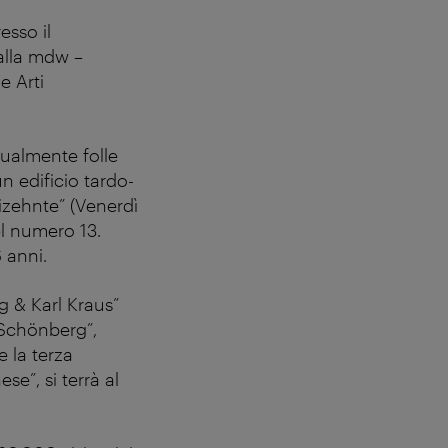
esso il
 alla mdw –
e Arti
sualmente folle
n edificio tardo-
eizehnte” (Venerdì
el numero 13.
6 anni.
 & Karl Kraus”
 Schönberg”,
 la terza
se”, si terrà al