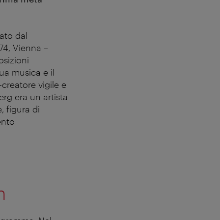
ato dal
74, Vienna –
osizioni
ua musica e il
-creatore vigile e
rg era un artista
, figura di
ento
n