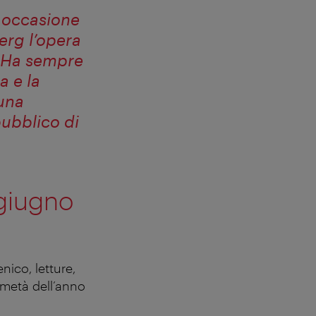
n occasione
erg l’opera
. Ha sempre
a e la
una
 pubblico di
 giugno
ico, letture,
a metà dell’anno