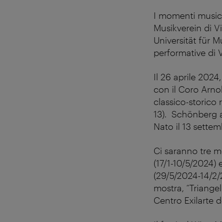
I momenti musica
Musikverein di V
Universität für M
performative di 
Il 26 aprile 202
con il Coro Arno
classico-storico 
13). Schönberg a
Nato il 13 settemb
Ci saranno tre m
(17/1-10/5/2024)
(29/5/2024-14/2/
mostra, “Triangel
Centro Exilarte 