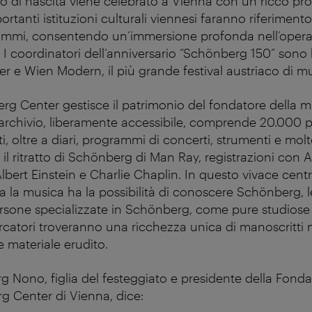
rio di nascita viene celebrato a Vienna con un ricco p
rtanti istituzioni culturali viennesi faranno riferimen
rammi, consentendo un’immersione profonda nell’opera
 I coordinatori dell’anniversario “Schönberg 150” sono 
 e Wien Modern, il più grande festival austriaco di m
rg Center gestisce il patrimonio del fondatore della 
archivio, liberamente accessibile, comprende 20.000 
i, oltre a diari, programmi di concerti, strumenti e molto
 il ritratto di Schönberg di Man Ray, registrazioni con 
bert Einstein e Charlie Chaplin. In questo vivace cent
a la musica ha la possibilità di conoscere Schönberg, l
rsone specializzate in Schönberg, come pure studiose 
cercatori troveranno una ricchezza unica di manoscritti mu
 materiale erudito.
 Nono, figlia del festeggiato e presidente della Fonda
 Center di Vienna, dice: