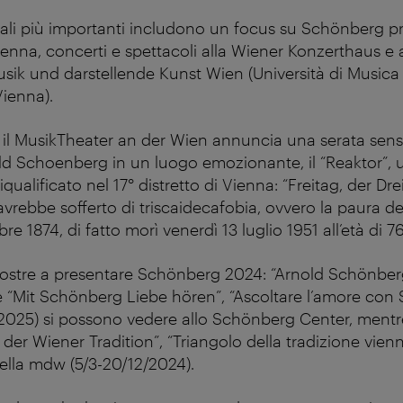
li più importanti includono un focus su Schönberg pr
ienna, concerti e spettacoli alla Wiener Konzerthaus e
usik und darstellende Kunst Wien (Università di Musica 
Vienna).
4, il MusikTheater an der Wien annuncia una serata sen
ld Schoenberg in un luogo emozionante, il “Reaktor”, u
riqualificato nel 17° distretto di Vienna: “Freitag, der Dr
vrebbe sofferto di triscaidecafobia, ovvero la paura d
re 1874, di fatto morì venerdì 13 luglio 1951 all’età di 7
ostre a presentare Schönberg 2024: “Arnold Schönberg
 e “Mit Schönberg Liebe hören”, “Ascoltare l’amore con
2025) si possono vedere allo Schönberg Center, mentre
 der Wiener Tradition”, “Triangolo della tradizione vienne
della mdw (5/3-20/12/2024).