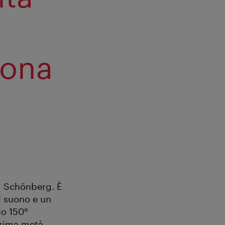
cona
d Schönberg. È
el suono e un
uo 150°
prima metà