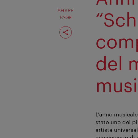
SHARE
“Sch
PAGE
Share
page
comp
del 
musi
L’anno musicale
stato uno dei pi
artista universa
anniversario di