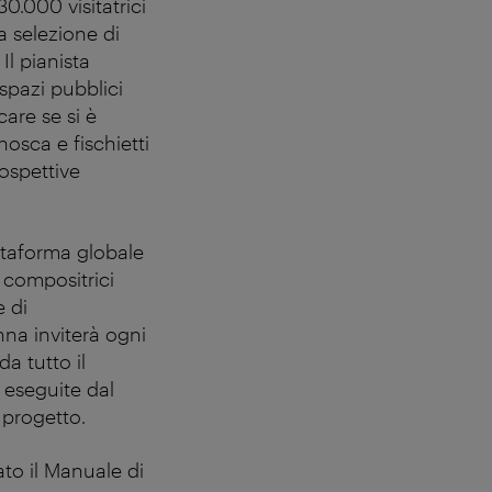
0.000 visitatrici
a selezione di
Il pianista
 spazi pubblici
are se si è
osca e fischietti
ospettive
ttaforma globale
 compositrici
e di
nna inviterà ogni
a tutto il
 eseguite dal
 progetto.
ato il Manuale di