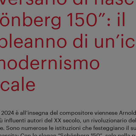
önberg 150”: il
leanno di un’i
modernismo
cale
 2024 è all’insegna del compositore viennese Arnol
ù influenti autori del XX secolo, un rivoluzionario d
le. Sono numerose le istituzioni che festeggiano il s
 nascita: Con lo slogan “Schönberg 150”, solo nella 