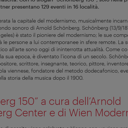
tner presentano 129 eventi in 16 località.
rata la capitale del modernismo, musicalmente incarn
mondo sonoro di Arnold Schönberg. Schönberg (13/9/18
ngeles) è stato il pioniere del modernismo; le sue comp
à le persone a lui contemporanee in sfere remote. La s
co all’arte sono oggi di ininterrotta attualità. Come co
lla sua epoca, è diventato l’icona di un secolo. Schönbe
sitore, scrittore, insegnante, teorico, pittore, inventore
uola viennese, fondatore del metodo dodecafonico, ev
la storia della musica dopo il 1900.
rg 150” a cura dell’Arnold
rg Center e di Wien Moder