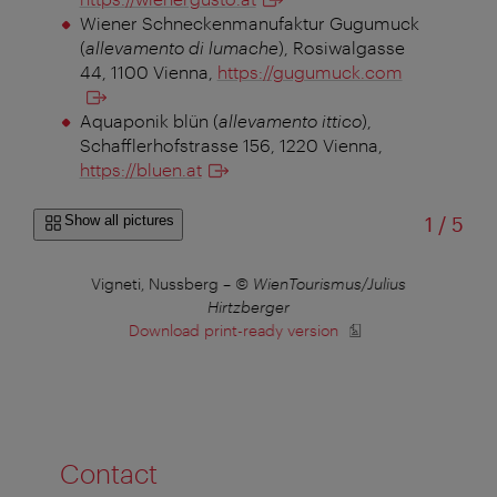
Wiener Schneckenmanufaktur Gugumuck
(
allevamento di lumache
), Rosiwalgasse
44, 1100 Vienna,
https://gugumuck.com
Aquaponik blün (
allevamento ittico
),
Schafflerhofstrasse 156, 1220 Vienna,
https://bluen.at
of
Show all pictures
1
/
5
k in
Vigneti, Nussberg
–
© WienTourismus/Julius
Vign
Hirtzberger
Download print-ready version
Contact