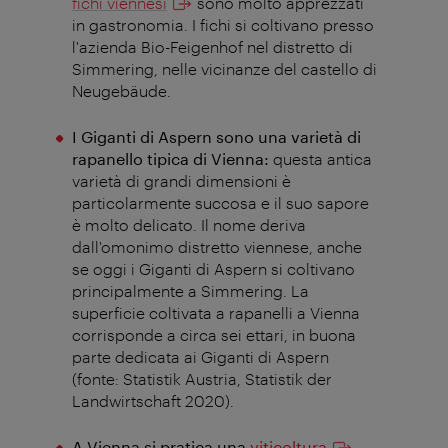
fichi viennesi
sono molto apprezzati
in gastronomia. I fichi si coltivano presso
l'azienda Bio-Feigenhof nel distretto di
Simmering, nelle vicinanze del castello di
Neugebäude.
I Giganti di Aspern sono una varietà di
rapanello tipica di Vienna:
questa antica
varietà di grandi dimensioni è
particolarmente succosa e il suo sapore
è molto delicato. Il nome deriva
dall'omonimo distretto viennese, anche
se oggi i Giganti di Aspern si coltivano
principalmente a Simmering. La
superficie coltivata a rapanelli a Vienna
corrisponde a circa sei ettari, in buona
parte dedicata ai Giganti di Aspern
(fonte: Statistik Austria, Statistik der
Landwirtschaft 2020).
A Vienna si pratica una
viticoltura