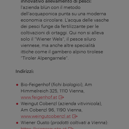
innovativo allevamento di pesci:
l'azienda blün con il metodo
dell'acquaponica punta su una moderna
economia circolare. L'acqua delle vasche
dei pesci funge da fertilizzante per le
coltivazioni di ortaggi. Qui non si alleva
solo il “Wiener Wels”, il pesce siluro
viennese, ma anche altre specialità
ittiche come il gambero alpino tirolese
“Tiroler Alpengarnele”.
Indirizzi:
Bio-Feigenhof (
fichi biologici
), Am
Himmelreich 325, 1110 Vienna,
www.feigenhof.at
Weingut Cobenzl (
azienda vitivinicola
),
Am Cobenzl 96, 1190 Vienna,
www.weingutcobenzl.at
Wiener Gusto (
prodotti coltivati a Vienna
):
https://wienergusto.at