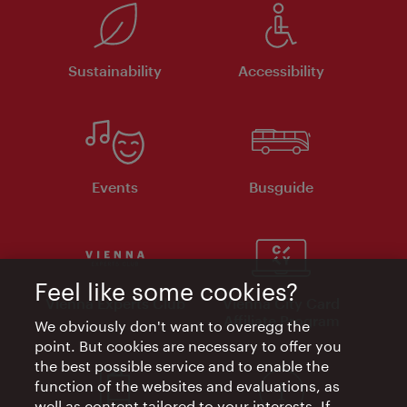
Sustainability
Accessibility
Events
Busguide
Feel like some cookies?
Vienna Experts Club
Vienna City Card
Affiliate Program
We obviously don't want to overegg the
point. But cookies are necessary to offer you
the best possible service and to enable the
function of the websites and evaluations, as
well as content tailored to your interests. If