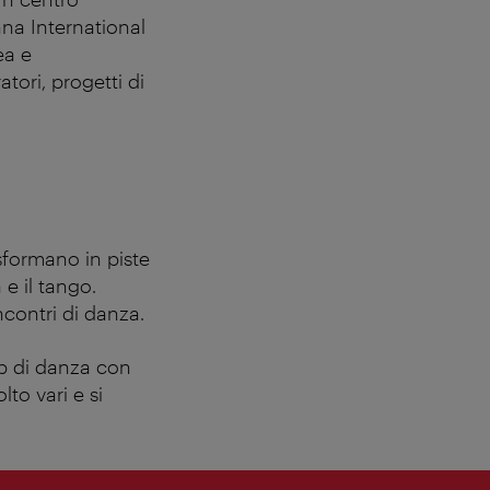
na International
ea e
tori, progetti di
rasformano in piste
 e il tango.
incontri di danza.
op di danza con
to vari e si