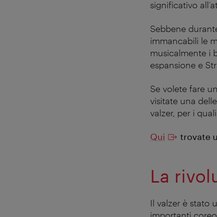
significativo all
Sebbene durante 
immancabili le me
musicalmente i ba
espansione e Stra
Se volete fare un
visitate una dell
valzer, per i qual
Qui
trovate u
La rivo
Il valzer è stato
importanti coreog