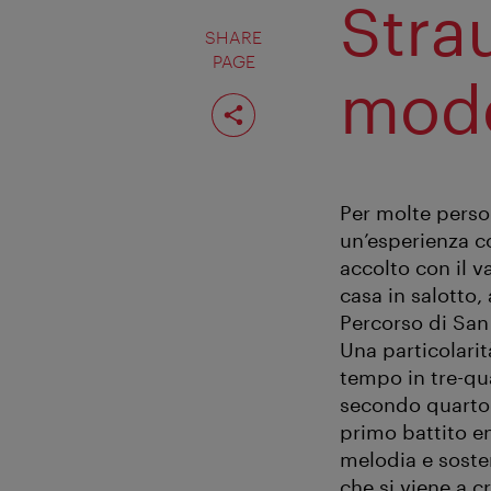
Strau
SHARE
PAGE
mode
Share
page
Per molte perso
un’esperienza c
accolto con il 
casa in salotto,
Percorso di San 
Una particolarit
tempo in tre-qu
secondo quarto e
primo battito en
melodia e soste
che si viene a c