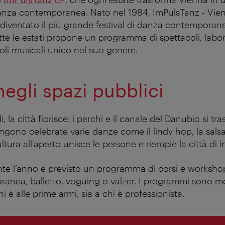
anza contemporanea. Nato nel 1984, ImPulsTanz - Vien
 diventato il più grande festival di danza contemporan
te le estati propone un programma di spettacoli, labora
oli musicali unico nel suo genere.
negli spazi pubblici
, la città fiorisce: i parchi e il canale del Danubio si t
ngono celebrate varie danze come il lindy hop, la salsa
tura all’aperto unisce le persone e riempie la città di 
ante l’anno è previsto un programma di corsi e worksh
nea, balletto, voguing o valzer. I programmi sono mol
i è alle prime armi, sia a chi è professionista.