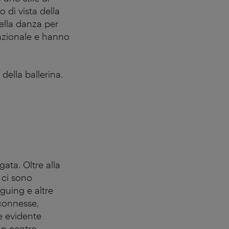
 di vista della
della danza per
nazionale e hanno
della ballerina.
ata. Oltre alla
 ci sono
guing e altre
connesse,
e evidente
un centro