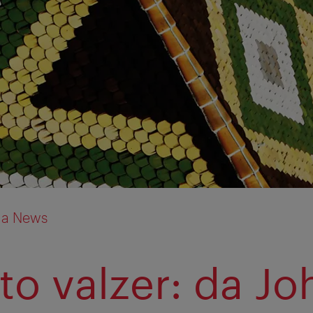
ia News
tto valzer: da J