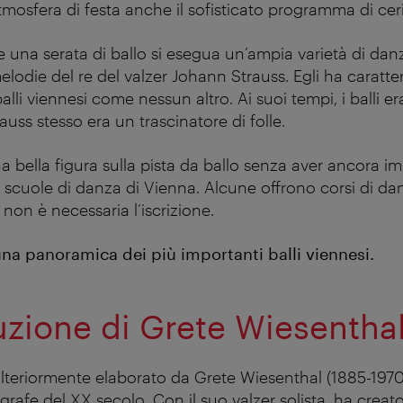
’atmosfera di festa anche il sofisticato programma di ce
una serata di ballo si esegua un’ampia varietà di dan
lodie del re del valzer Johann Strauss. Egli ha caratte
lli viennesi come nessun altro. Ai suoi tempi, i balli e
uss stesso era un trascinatore di folle.
a bella figura sulla pista da ballo senza aver ancora im
e scuole di danza di Vienna. Alcune offrono corsi di da
i non è necessaria l’iscrizione.
na panoramica dei più importanti balli viennesi.
luzione di Grete Wiesentha
 ulteriormente elaborato da Grete Wiesenthal (1885-1970
rafe del XX secolo. Con il suo valzer solista, ha creato