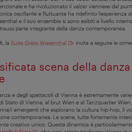
zionale e ha rivoluzionato il valzer viennese dal punto
nica oscillante e fluttuante ha ridefinito l’esperienza 
enthal e il suo ensemble si sono esibiti a livello inter
i Strauss parte integrante della danza contemporanea.
t, la
Suite Grete Wiesenthal
invita a seguire le orme 
sificata scena della danza
e
anza e degli spettacoli di Vienna è estremamente varieg
i Stato di Vienna, al brut Wien e al Tanzquartier Wien,
ine/i emergenti che esplorano la cultura hip-hop, il vo
ione contemporanea. Le scene, tutte fortemente inter
nte creativo unico. Questa dinamica è particolarment
l
ImPulsTanz
, che ogni estate trasforma Vienna in 