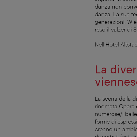
danza non conven
danza. La sua tec
generazioni. Wies
reso il valzer d
Nell’Hotel Altstad
La diver
viennes
La scena della d
rinomata Opera d
numerose/i baller
forme di espress
creano un ambie
durante il festiva