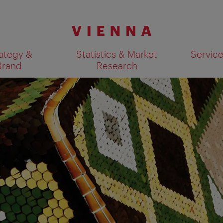
ategy &
Statistics & Market
Servic
Brand
Research
Show search results 