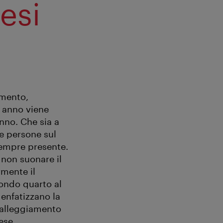
nesi
imento,
o anno viene
nno. Che sia a
re persone sul
 sempre presente.
 non suonare il
mente il
condo quarto al
 enfatizzano la
galleggiamento
ese.