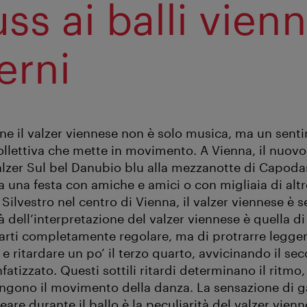
ss ai balli vien
rni
ne il valzer viennese non è solo musica, ma un sent
ollettiva che mette in movimento. A Vienna, il nuov
valzer Sul bel Danubio blu alla mezzanotte di Capoda
 a una festa con amiche e amici o con migliaia di alt
Silvestro nel centro di Vienna, il valzer viennese è
à dell’interpretazione del valzer viennese è quella di
arti completamente regolare, ma di protrarre legger
 ritardare un po’ il terzo quarto, avvicinando il se
fatizzato. Questi sottili ritardi determinano il ritmo,
ngono il movimento della danza. La sensazione di 
reare durante il ballo è la peculiarità del valzer vienn