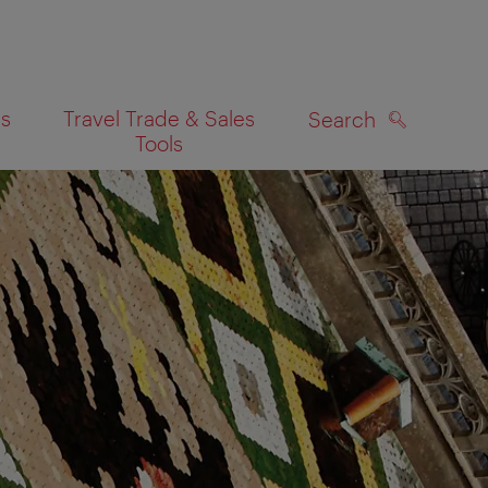
es
Travel Trade & Sales
Search
Tools
SEARCH
on map