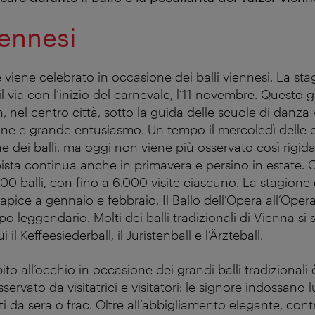
viennesi
e viene celebrato in occasione dei balli viennesi. La stag
l via con l’inizio del carnevale, l’11 novembre. Questo gi
, nel centro città, sotto la guida delle scuole di danza
one e grande entusiasmo. Un tempo il mercoledì delle 
ne dei balli, ma oggi non viene più osservato così rigid
pista continua anche in primavera e persino in estate. 
0 balli, con fino a 6.000 visite ciascuno. La stagione d
apice a gennaio e febbraio. Il Ballo dell’Opera all’Opera
 leggendario. Molti dei balli tradizionali di Vienna si
 il Keffeesiederball, il Juristenball e l’Ärzteball.
ito all’occhio in occasione dei grandi balli tradizionali è
ervato da visitatrici e visitatori: le signore indossano l
biti da sera o frac. Oltre all’abbigliamento elegante, co