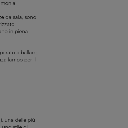
rimonia.
ze da sala, sono
rizzato
rano in piena
parato a ballare,
nza lampo per il
l
), una delle più
 uno stile di