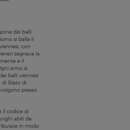
ione dei balli
orno si balla il
 viennesi, con
ceneri segnava la
amente e il
Ogni anno si
ei balli viennesi
 di Stato di
 svolgono presso
 il codice di
unghi abiti da
ntribuisce in modo