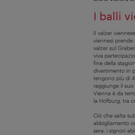
I balli 
Il valzer viennes
viennesi prende i
valzer sul Graben
viva partecipazi
fine della stagio
divertimento in 
tengono più di 40
raggiunge il suo 
Vienna è da tempo
la Hofburg, tra cui
Ciò che salta sub
abbigliamento oss
sera, i signori a