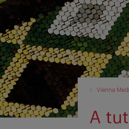
back
Vienna Med
to:
A tu