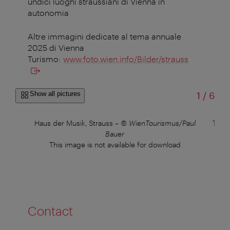
undici luoghi straussiani di Vienna in
autonomia
Altre immagini dedicate al tema annuale
2025 di Vienna
Turismo:
www.foto.wien.info/Bilder/strauss
of
Show all pictures
1
/
6
Haus der Musik, Strauss
–
© WienTourismus/Paul
Thea
Bauer
This image is not available for download
Contact