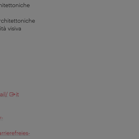
hitettoniche
rchitettoniche
tà visiva
il/
it
y-
rierefreies-