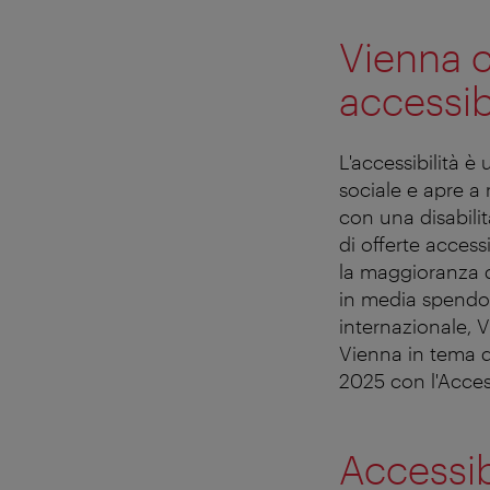
Vienna c
accessib
L'accessibilità è
sociale e apre a 
con una disabili
di offerte access
la maggioranza d
in media spendon
internazionale, V
Vienna in tema di
2025 con l'Acce
Accessib