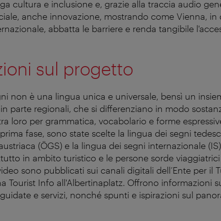
ga cultura e inclusione e, grazie alla traccia audio gen
ificiale, anche innovazione, mostrando come Vienna, in
rnazionale, abbatta le barriere e renda tangibile l'acces
ioni sul progetto
gni non è una lingua unica e universale, bensì un insi
 in parte regionali, che si differenziano in modo sostanz
tra loro per grammatica, vocabolario e forme espressiv
prima fase, sono state scelte la lingua dei segni tedesc
austriaca (ÖGS) e la lingua dei segni internazionale (IS),
tutto in ambito turistico e le persone sorde viaggiatri
video sono pubblicati sui canali digitali dell’Ente per il
a Tourist Info all'Albertinaplatz. Offrono informazioni s
te guidate e servizi, nonché spunti e ispirazioni sul pa