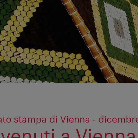
to stampa di Vienna - dicembr
venuti a Vienna»