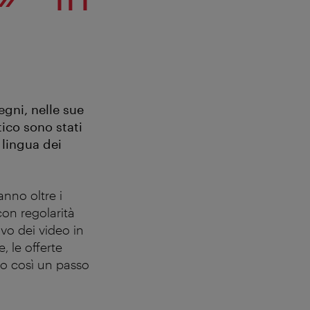
egni, nelle sue
tico sono stati
, lingua dei
nno oltre i
con regolarità
ivo dei video in
, le offerte
do così un passo