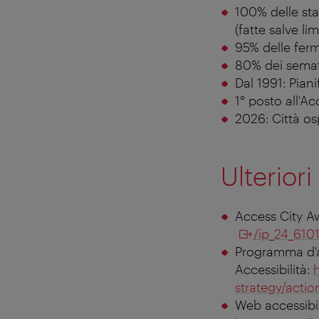
100% delle sta
(fatte salve li
95% delle ferm
80% dei semafo
Dal 1991: Pian
1° posto all'A
2026: Città os
Ulterior
Access City A
/ip_24_610
Programma d'az
Accessibilità:
strategy/actio
Web accessibi