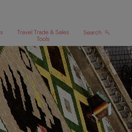
es
Travel Trade & Sales
Search
Tools
SEARCH
on map