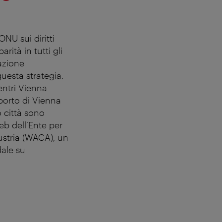
NU sui diritti
rità in tutti gli
'azione
questa strategia.
entri Vienna
oporto di Vienna
o città sono
 web dell’Ente per
Austria (WACA), un
dale su