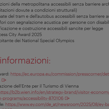
zioni della metropolitana accessibili senza barriere arc
mitazioni dovute a condizioni strutturali)
ate del tram e dell'autobus accessibili senza barriere a
ri con segnalazione acustica per persone con disabili
ificazione e costruzione accessibili sancite per legge
ccess City Award 2025
pitante dei National Special Olympics
i informazioni:
ward:
https://ec.europa.eu/commission/presscorner/deta
1
ione dell’Ente per il Turismo di Vienna
https://b2b.wien.info/en/strategy-brand/visitor-econom
n-programs/accessibility-870106
le:
https://www.ey.com/de_at/newsroom/2025/08/ey-bar