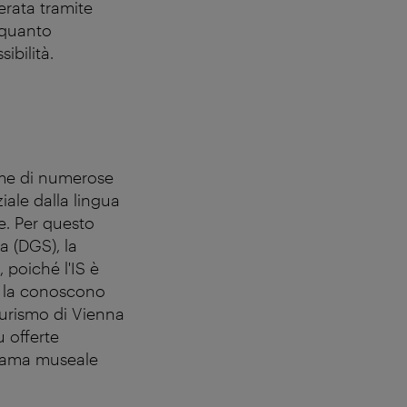
erata tramite
 quanto
sibilità.
eme di numerose
iale dalla lingua
e. Per questo
a (DGS), la
 poiché l'IS è
ci la conoscono
 Turismo di Vienna
u offerte
norama museale