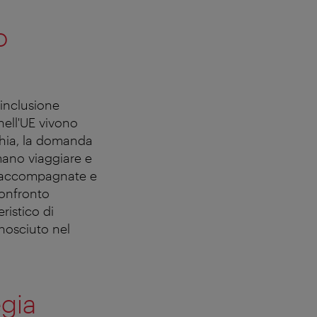
o
'inclusione
nell'UE vivono
chia, la domanda
amano viaggiare e
o accompagnate e
onfronto
ristico di
onosciuto nel
egia