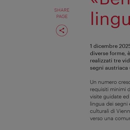
SHARE
ling
PAGE
Share
page
1 dicembre 2025.
diverse forme, è
realizzati tre vi
segni austriaca
Un numero cresce
requisiti minimi 
visite guidate ed
lingua dei segni 
culturali di Vie
verso una comuni