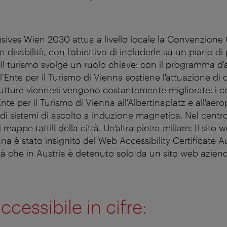
usives Wien 2030 attua a livello locale la Convenzione O
disabilità, con l'obiettivo di includerle su un piano di pa
. Il turismo svolge un ruolo chiave: con il programma d
, l’Ente per il Turismo di Vienna sostiene l'attuazione di 
rutture viennesi vengono costantemente migliorate: i c
’Ente per il Turismo di Vienna all'Albertinaplatz e all'aer
 di sistemi di ascolto a induzione magnetica. Nel centr
i mappe tattili della città. Un'altra pietra miliare: Il sito
nna è stato insignito del Web Accessibility Certificate 
tà che in Austria è detenuto solo da un sito web azien
cessibile in cifre: