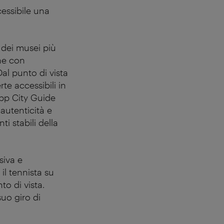
cessibile una
 dei musei più
one con
Dal punto di vista
te accessibili in
'app City Guide
 autenticità e
i stabili della
siva e
il tennista su
o di vista.
uo giro di