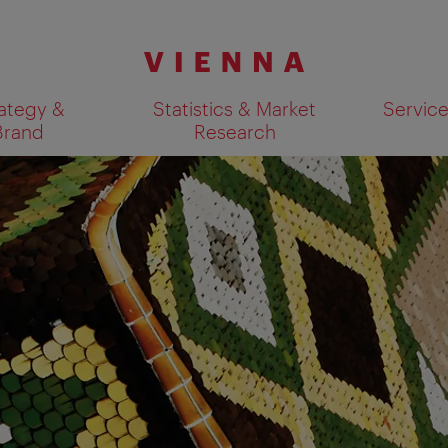
ategy &
Statistics & Market
Servic
Brand
Research
Show search results 