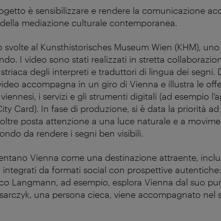
progetto è sensibilizzare e rendere la comunicazione ac
 della mediazione culturale contemporanea.
no svolte al Kunsthistorisches Museum Wien (KHM), uno
do. I video sono stati realizzati in stretta collaborazi
striaca degli interpreti e traduttori di lingua dei segni. 
 video accompagna in un giro di Vienna e illustra le offer
viennesi, i servizi e gli strumenti digitali (ad esempio l
ity Card). In fase di produzione, si è data la priorità ad
noltre posta attenzione a una luce naturale e a moviment
ndo da rendere i segni ben visibili.
sentano Vienna come una destinazione attraente, inclu
 integrati da formati social con prospettive autentiche: 
Nico Langmann, ad esempio, esplora Vienna dal suo punt
arczyk, una persona cieca, viene accompagnato nel s