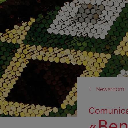
back
Newsroom
to:
Comunica
«Ben