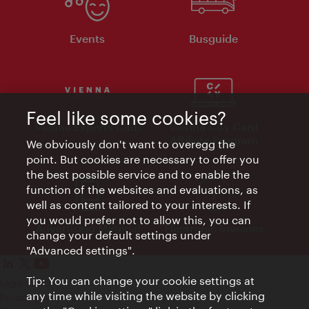
Events
Busguide
Feel like some cookies?
Vienna Experts Club
Vienna City Card
Affiliate Program
We obviously don't want to overegg the
point. But cookies are necessary to offer you
the best possible service and to enable the
function of the websites and evaluations, as
well as content tailored to your interests. If
you would prefer not to allow this, you can
Advertising Material
Electronic Invoices
change your default settings under
"Advanced settings".
Tip: You can change your cookie settings at
Legal notice
any time while visiting the website by clicking
Privacy policy