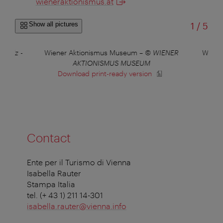
wieneraktionismus.at
of
Show all pictures
1
/
5
Schulz -
Wiener Aktionismus Museum
–
© WIENER
Wiene
AKTIONISMUS MUSEUM
Download print-ready version
Contact
Ente per il Turismo di Vienna
Isabella Rauter
Stampa Italia
tel. (+ 43 1) 211 14-301
isabella.rauter@vienna.info