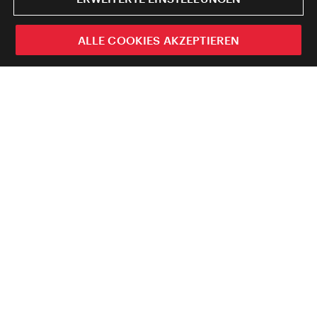
ALLE COOKIES AKZEPTIEREN
Informieren Sie sich hier über
inhaltliche Schwerpunkte,
touristische Kennzahlen und
Marketing-Aktivitäten des
Jahres 2024.
WienTourismus, Redaktionsschluss Mai 2025