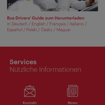
PDF
Kategorie:
Bus Drivers' Guide zum Herunterladen
in Deutsch / English / Français / Italiano /
Español / Polski / Česky / Magyar
Services
Nützliche Informationen
Kontakt
News