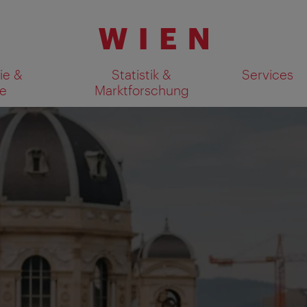
ie &
Statistik &
Services
e
Marktforschung
Suchergebnisse auf Karte an