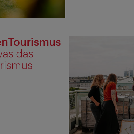
enTourismus
was das
rismus