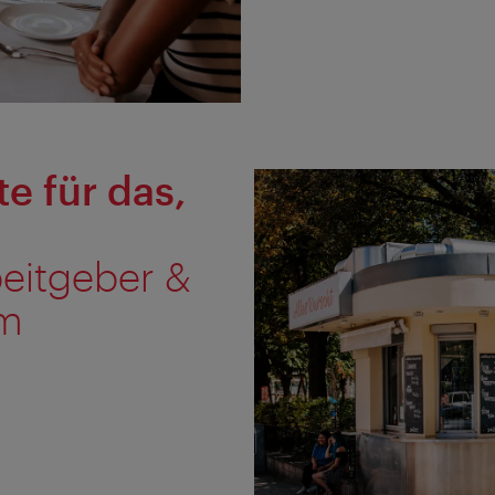
e für das,
eitgeber &
im