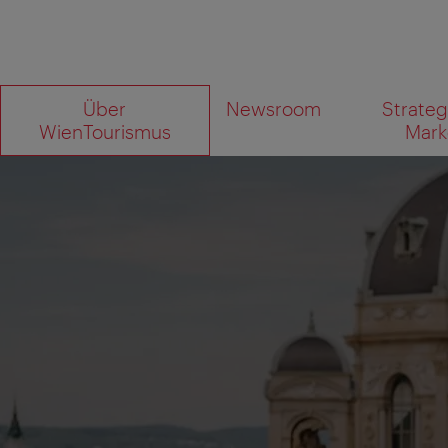
Zur
Zum
Über
Newsroom
Strateg
Navigation
Inhalt
Wonach
WienTourismus
Mark
suchen
Sie?