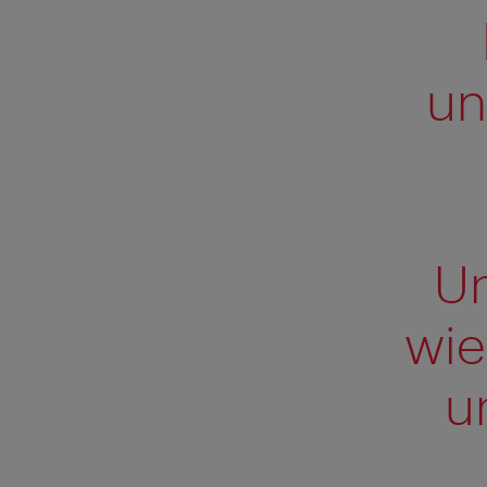
un
U
wie
u