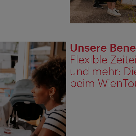
Unsere Benef
Flexible Zeit
und mehr: Die
beim WienTo