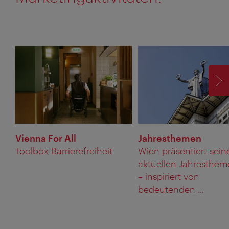
V
Vienna For All
Jahresthemen
Toolbox Barrierefreiheit
Wien präsentiert sein
aktuellen Jahresthe
– inspiriert von
bedeutenden ...