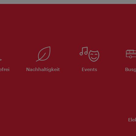
efrei
Nachhaltigkeit
Events
Busg
Ele