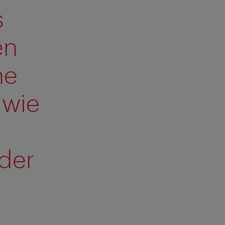
s
en
he
 wie
der