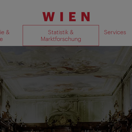
ie &
Statistik &
Services
e
Marktforschung
Suchergebnisse auf Karte an