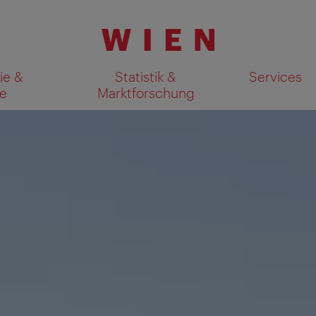
ie &
Statistik &
Services
e
Marktforschung
Suchergebnisse auf Karte an