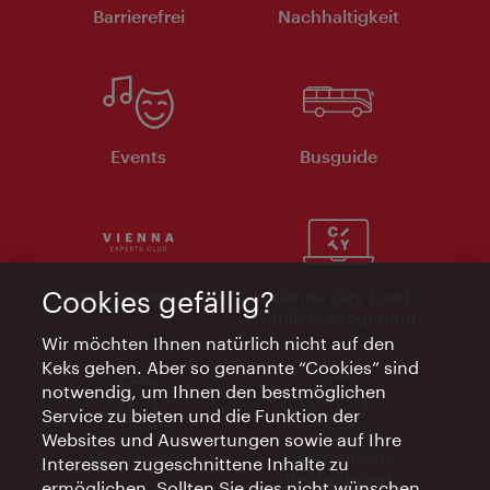
Barrierefrei
Nachhaltigkeit
Events
Busguide
Cookies gefällig?
Vienna Experts Club
Vienna City Card
Affiliate Programm
Wir möchten Ihnen natürlich nicht auf den
Keks gehen. Aber so genannte “Cookies” sind
notwendig, um Ihnen den bestmöglichen
Service zu bieten und die Funktion der
Websites und Auswertungen sowie auf Ihre
Werbemittel
Elektronische
Interessen zugeschnittene Inhalte zu
Rechnungen
ermöglichen. Sollten Sie dies nicht wünschen,