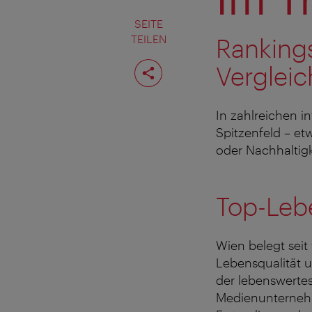
SEITE
TEILEN
Rankings
Seite
Vergleic
teilen
In zahlreichen i
Spitzenfeld – etw
oder Nachhaltigk
Top-Leb
Wien belegt seit
Lebensqualität u
der lebenswertes
Medienunternehm