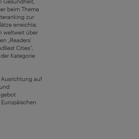
n Gesundheit,
eger beim Thema
teranking zur
tze erreichte.
en weltweit über
den „Readers’
liest Cities“,
n der Kategorie
e Ausrichtung auf
 und
Angebot
r Europäischen