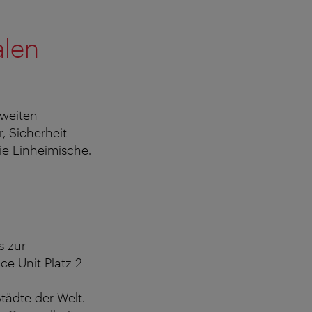
alen
tweiten
, Sicherheit
ie Einheimische.
s zur
ce Unit Platz 2
ädte der Welt.