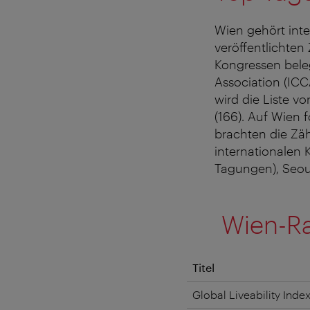
Wien gehört int
veröffentlichte
Kongressen beleg
Association (ICC
wird die Liste v
(166). Auf Wien 
brachten die Zäh
internationalen 
Tagungen), Seoul 
Wien-Ra
Titel
Global Liveability Inde