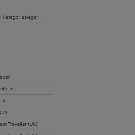
1 - Kategoriesieger
eber
chelin
ust
com
st Traveller (UK)