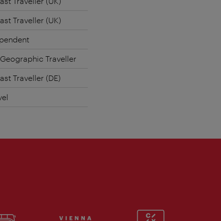
st Traveller (UK)
st Traveller (UK)
ependent
 Geographic Traveller
st Traveller (DE)
vel