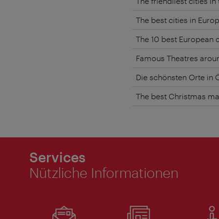
The friendliest cities 
The best cities in Eur
The 10 best European ci
Famous Theatres around
Die schönsten Orte in Ö
The best Christmas mar
Services
Nützliche Informationen