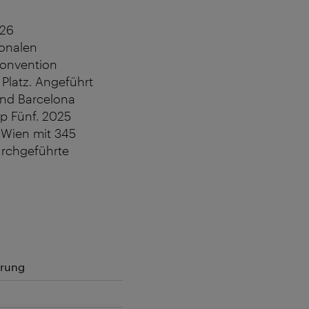
026
ionalen
Convention
Platz. Angeführt
 und Barcelona
op Fünf. 2025
) Wien mit 345
urchgeführte
erung