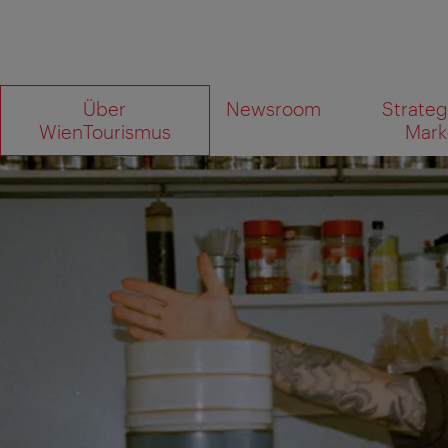
Zur
Zum
Über
Newsroom
Strateg
Navigation
Inhalt
Wonach
WienTourismus
Mark
suchen
Sie?