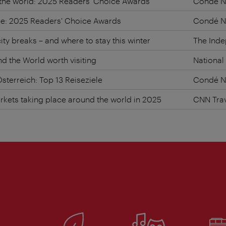
in the world: 2025 Readers' Choice Awards
Condé Na
ope: 2025 Readers' Choice Awards
Condé Na
ty breaks – and where to stay this winter
The Ind
 the World worth visiting
National
sterreich: Top 13 Reiseziele
Condé Na
kets taking place around the world in 2025
CNN Tra