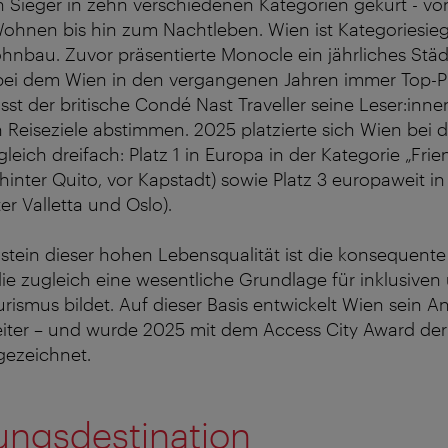
 Sieger in zehn verschiedenen Kategorien gekürt - vo
Wohnen bis hin zum Nachtleben. Wien ist Kategoriesi
bau. Zuvor präsentierte Monocle ein jährliches Städ
bei dem Wien in den vergangenen Jahren immer Top-Plä
ässt der britische Condé Nast Traveller seine Leser:inn
 Reiseziele abstimmen. 2025 platzierte sich Wien bei 
eich dreifach: Platz 1 in Europa in der Kategorie „Friend
(hinter Quito, vor Kapstadt) sowie Platz 3 europaweit i
ter Valletta und Oslo).
ustein dieser hohen Lebensqualität ist die konsequent
, die zugleich eine wesentliche Grundlage für inklusiven
rismus bildet. Auf dieser Basis entwickelt Wien sein 
weiter – und wurde 2025 mit dem Access City Award de
gezeichnet.
ungsdestination