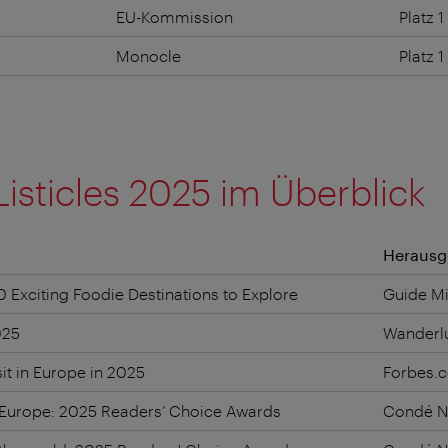
EU-Kommission
Platz 1
nbau
Monocle
Platz 
Listicles 2025 im Überblick
Herausg
0 Exciting Foodie Destinations to Explore
Guide Mi
025
Wanderl
sit in Europe in 2025
Forbes.
 in Europe: 2025 Readers’ Choice Awards
Condé Na