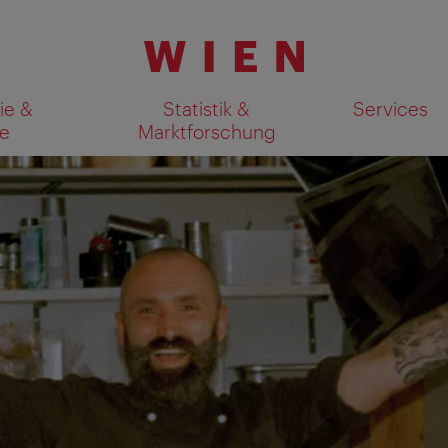
ie &
Statistik &
Services
e
Marktforschung
Suchergebnisse auf Karte an