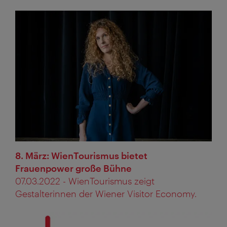
8. März: WienTourismus bietet
Frauenpower große Bühne
07.03.2022 - WienTourismus zeigt
Gestalterinnen der Wiener Visitor Economy.