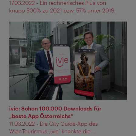
17.03.2022 - Ein rechnerisches Plus von
knapp 500% zu 2021 bzw. 57% unter 2019.
ivie: Schon 100.000 Downloads für
„beste App Österreichs“
11.03.2022 - Die City Guide-App des
WienTourismus „ivie“ knackte die ...