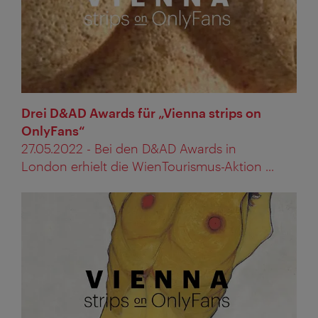
Drei D&AD Awards für „Vienna strips on
OnlyFans“
27.05.2022 - Bei den D&AD Awards in
London erhielt die WienTourismus-Aktion ...