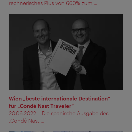
rechnerisches Plus von 660% zum ...
Wien „beste internationale Destination“
für „Condé Nast Traveler“
20.06.2022 – Die spanische Ausgabe des
„Condé Nast ...