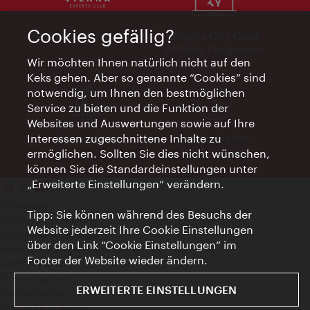
Cookies gefällig?
Vienna Experts Club
Vienna City Card
Affiliate Programm
Wir möchten Ihnen natürlich nicht auf den
Keks gehen. Aber so genannte “Cookies” sind
notwendig, um Ihnen den bestmöglichen
Service zu bieten und die Funktion der
Websites und Auswertungen sowie auf Ihre
Werbemittel
Elektronische
Interessen zugeschnittene Inhalte zu
Rechnungen
ermöglichen. Sollten Sie dies nicht wünschen,
können Sie die Standardeinstellungen unter
„Erweiterte Einstellungen“ verändern.
Impressum
Tipp: Sie können während des Besuchs der
Datenschutzerklärung
Website jederzeit Ihre Cookie Einstellungen
Nutzungsbedingungen
über den Link “Cookie Einstellungen” im
Veröffentlichungen gem. EMFG
Footer der Website wieder ändern.
Veröffentlichungen gem. MedKF‑TG
Hinweis geben
ERWEITERTE EINSTELLUNGEN
Barrierefreiheit
Cookie Einstellungen