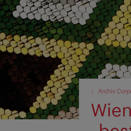
Zurück
Archiv Corp
zu:
Wien
„bes