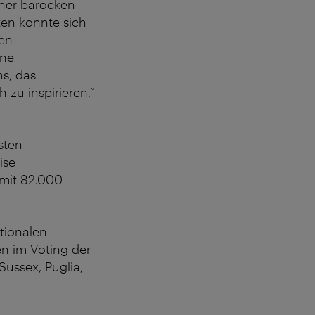
iner barocken
ten konnte sich
ten
ine
ns, das
zu inspirieren,“
sten
ise
 mit 82.000
ationalen
en im Voting der
Sussex, Puglia,