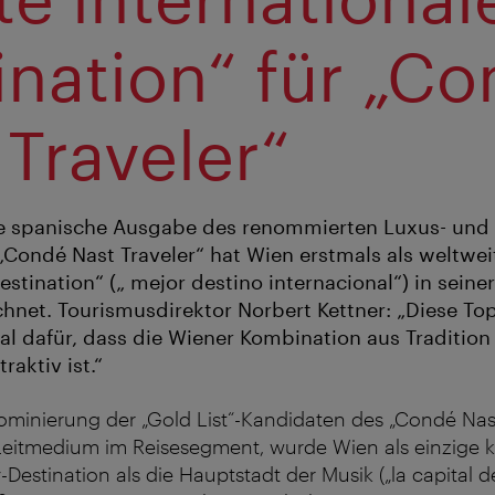
ination“ für „C
 Traveler“
e spanische Ausgabe des renommierten Luxus- und L
Condé Nast Traveler“ hat Wien erstmals als weltwei
estination“ („ mejor destino internacional“) in seiner
hnet. Tourismusdirektor Norbert Kettner: „Diese Top
nal dafür, dass die Wiener Kombination aus Traditi
aktiv ist.“
minierung der „Gold List“-Kandidaten des „Condé Nast
Leitmedium im Reisesegment, wurde Wien als einzige k
-Destination als die Hauptstadt der Musik („la capital d