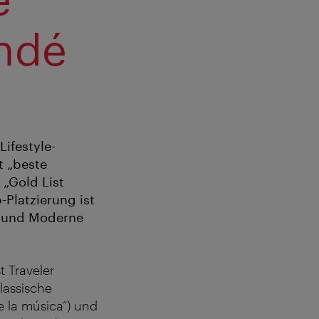
ondé
ifestyle-
t „beste
 „Gold List
-Platzierung ist
on und Moderne
 Traveler
lassische
e la música“) und