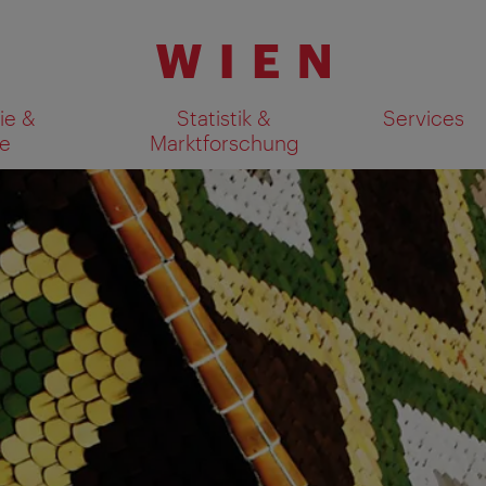
ie &
Statistik &
Services
e
Marktforschung
Suchergebnisse auf Karte an