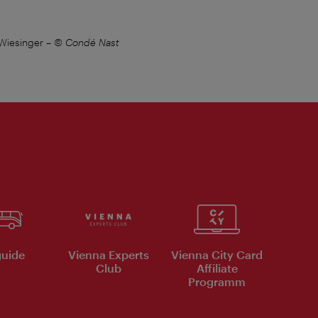
 Wiesinger
–
© Condé Nast
v. r. n. l.: Tourismusdirektor Norbert
uide
Vienna Experts
Vienna City Card
Club
Affiliate
Programm