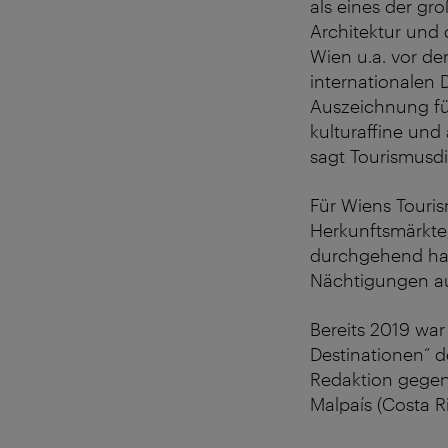
als eines der gr
Architektur und 
Wien u.a. vor den
internationalen 
Auszeichnung für
kulturaffine und
sagt Tourismusdi
Für Wiens Touris
Herkunftsmärkte,
durchgehend halt
Nächtigungen au
Bereits 2019 war
Destinationen“ d
Redaktion gegen 
Malpaís (Costa Ri