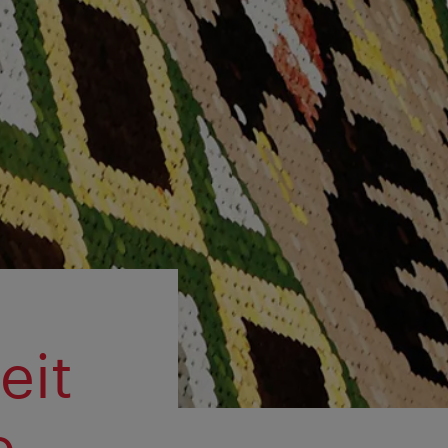
eit
e