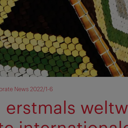
orate News 2022/1-6
 erstmals weltw
te international