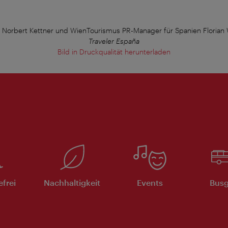
ktor Norbert Kettner und WienTourismus PR-Manager für Spanien Florian
Traveler España
Bild in Druckqualität herunterladen
efrei
Nachhaltigkeit
Events
Busg