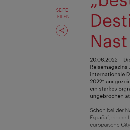
SEITE
Dest
TEILEN
Seite
teilen
Nast
20.06.2022 – Di
Reisemagazins „
internationale D
2022“ ausgezeic
ein starkes Sig
ungebrochen attr
Schon bei der No
España“, einem 
europäische City