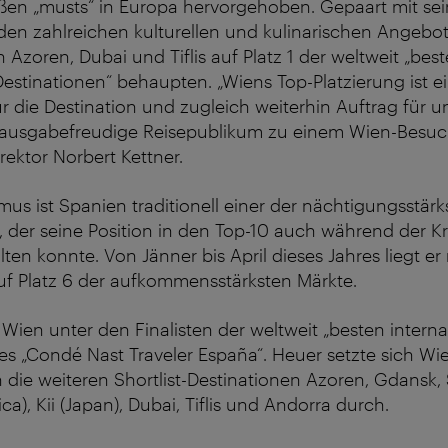
oßen „musts“ in Europa hervorgehoben. Gepaart mit se
den zahlreichen kulturellen und kulinarischen Angebo
 Azoren, Dubai und Tiflis auf Platz 1 der weltweit „bes
Destinationen“ behaupten. „Wiens Top-Platzierung ist e
 die Destination und zugleich weiterhin Auftrag für u
 ausgabefreudige Reisepublikum zu einem Wien-Besuch 
rektor Norbert Kettner.
mus ist Spanien traditionell einer der nächtigungsstärk
 der seine Position in den Top-10 auch während der Kr
en konnte. Von Jänner bis April dieses Jahres liegt er
f Platz 6 der aufkommensstärksten Märkte.
 Wien unter den Finalisten der weltweit „besten intern
es „Condé Nast Traveler España“. Heuer setzte sich Wi
die weiteren Shortlist-Destinationen Azoren, Gdansk, 
ca), Kii (Japan), Dubai, Tiflis und Andorra durch.