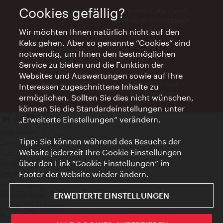
Cookies gefällig?
Vienna Experts Club
Vienna City Card
Affiliate Programm
Wir möchten Ihnen natürlich nicht auf den
Keks gehen. Aber so genannte “Cookies” sind
notwendig, um Ihnen den bestmöglichen
Service zu bieten und die Funktion der
Websites und Auswertungen sowie auf Ihre
Werbemittel
Elektronische
Interessen zugeschnittene Inhalte zu
Rechnungen
ermöglichen. Sollten Sie dies nicht wünschen,
können Sie die Standardeinstellungen unter
„Erweiterte Einstellungen“ verändern.
Impressum
Tipp: Sie können während des Besuchs der
Datenschutzerklärung
Website jederzeit Ihre Cookie Einstellungen
Nutzungsbedingungen
über den Link “Cookie Einstellungen” im
Veröffentlichungen gem. EMFG
Footer der Website wieder ändern.
Veröffentlichungen gem. MedKF‑TG
Hinweis geben
ERWEITERTE EINSTELLUNGEN
Barrierefreiheit
Cookie Einstellungen
© Copyright Wien Tourismus