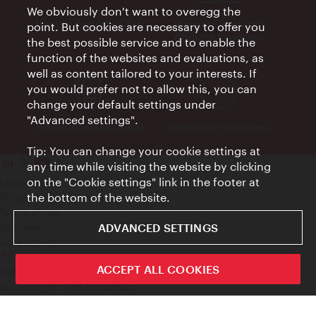
We obviously don't want to overegg the
Vienna Experts Club
Vienna City Card
point. But cookies are necessary to offer you
Affiliate Program
the best possible service and to enable the
function of the websites and evaluations, as
well as content tailored to your interests. If
you would prefer not to allow this, you can
change your default settings under
"Advanced settings".
Advertising Material
Electronic Invoices
Tip: You can change your cookie settings at
any time while visiting the website by clicking
on the "Cookie settings" link in the footer at
Legal notice
the bottom of the website.
Privacy policy
Terms of Use
ADVANCED SETTINGS
Site map
Accessibility
Contact
ACCEPT ALL COOKIES
Cookie settings
© Copyright Wien Tourismus