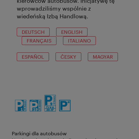
kierowców autobusów. Inicjatywę tę
wprowadziliśmy wspólnie z
wiedeńską Izbą Handlową.
DEUTSCH
ENGLISH
FRANÇAIS
ITALIANO
ESPAÑOL
ČESKY
MAGYAR
Parkingi dla autobusów