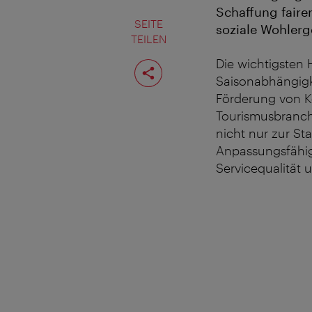
Schaffung faire
SEITE
soziale Wohlerg
TEILEN
Seite
Die wichtigsten 
teilen
Saisonabhängigke
Förderung von 
Tourismusbranch
nicht nur zur S
Anpassungsfähigk
Servicequalität 