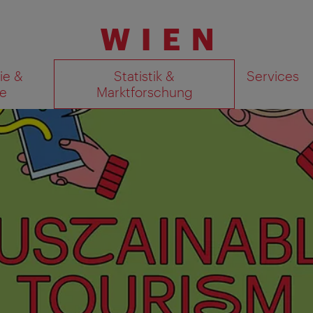
ie &
Statistik &
Services
e
Marktforschung
Suchergebnisse auf Karte an