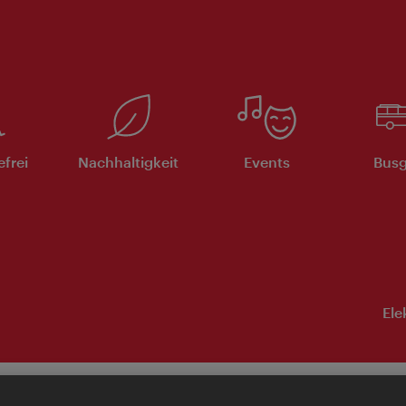
efrei
Nachhaltigkeit
Events
Busg
Ele