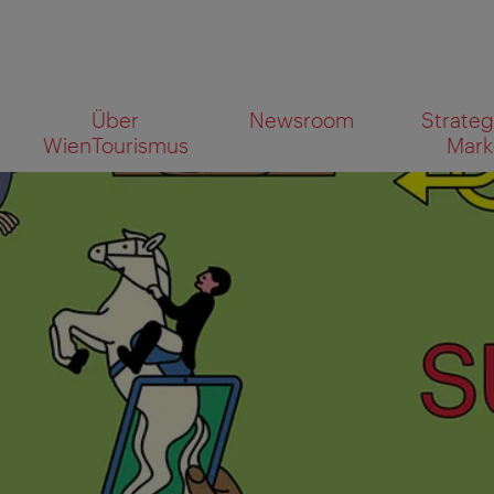
Zur
Zum
Über
Newsroom
Strateg
Navigation
Inhalt
Wonach
WienTourismus
Mark
suchen
Sie?