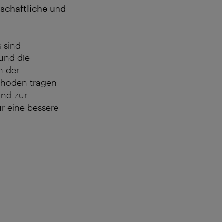
tschaftliche und
 sind
und die
n der
thoden tragen
und zur
r eine bessere