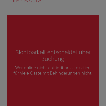
KEY FACTS
1
von
4
Sichtbarkeit entscheidet über
Buchung
1
Wer online nicht auffindbar ist, existiert
v
für viele Gäste mit Behinderungen nicht.
o
n
4