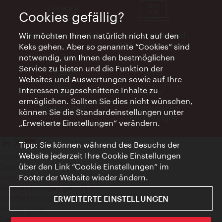
Cookies gefällig?
Vienna Experts Club
Vienna City Card
Wir möchten Ihnen natürlich nicht auf den
Affiliate Programm
Keks gehen. Aber so genannte “Cookies” sind
notwendig, um Ihnen den bestmöglichen
Service zu bieten und die Funktion der
Websites und Auswertungen sowie auf Ihre
Interessen zugeschnittene Inhalte zu
ermöglichen. Sollten Sie dies nicht wünschen,
Werbemittel
Elektronische
können Sie die Standardeinstellungen unter
Rechnungen
„Erweiterte Einstellungen“ verändern.
Tipp: Sie können während des Besuchs der
Website jederzeit Ihre Cookie Einstellungen
Impressum
über den Link “Cookie Einstellungen” im
Datenschutzerklärung
Footer der Website wieder ändern.
Nutzungsbedingungen
Veröffentlichungen gem. EMFG
Veröffentlichungen gem. MedKF‑TG
ERWEITERTE EINSTELLUNGEN
Hinweis geben
Barrierefreiheit