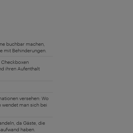
line buchbar machen,
ste mit Behinderungen.
er Checkboxen
 ihren Aufenthalt
rmationen versehen: Wo
n wendet man sich bei
andeln, da Gäste, die
ngsaufwand haben.