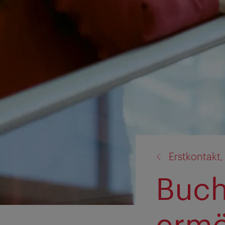
Zurück
Erstkontakt
zu:
Buch
ermö