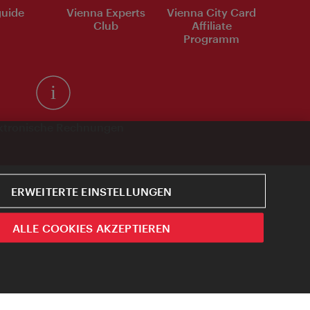
uide
Vienna Experts
Vienna City Card
Club
Affiliate
Programm
ktronische Rechnungen
ERWEITERTE EINSTELLUNGEN
ALLE COOKIES AKZEPTIEREN