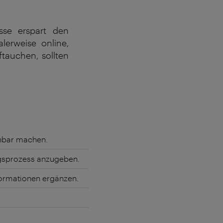
esse erspart den
lerweise online,
tauchen, sollten
uchbar machen.
ngsprozess anzugeben.
nformationen ergänzen.
.