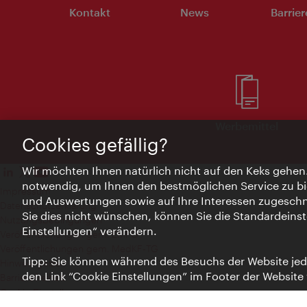
Kontakt
News
Barrier
Werbemittel
Cookies gefällig?
Wir möchten Ihnen natürlich nicht auf den Keks gehen
notwendig, um Ihnen den bestmöglichen Service zu bi
Impressum
und Auswertungen sowie auf Ihre Interessen zugeschni
Datenschutzerklärung
Sie dies nicht wünschen, können Sie die Standardeinst
Nutzungsbedingungen
Einstellungen“ verändern.
Veröffentlichungen gem. EMFG
Veröffentlichungen gem. MedKF‑TG
Tipp: Sie können während des Besuchs der Website jede
Hinweis geben
den Link “Cookie Einstellungen” im Footer der Website
Barrierefreiheit
Cookie Einstellungen
© Copyright Wien Tourismus