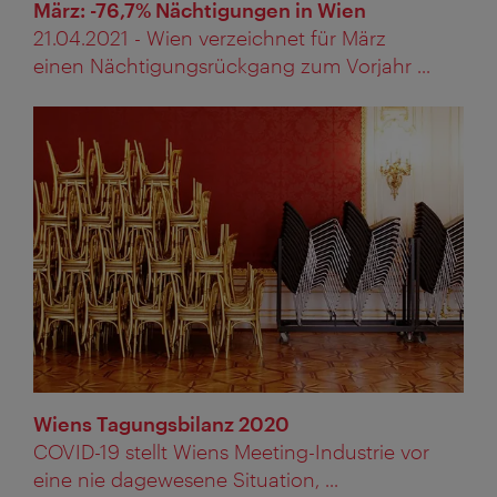
März: -76,7% Nächtigungen in Wien
21.04.2021 - Wien verzeichnet für März
einen Nächtigungsrückgang zum Vorjahr ...
Wiens Tagungsbilanz 2020
COVID-19 stellt Wiens Meeting-Industrie vor
eine nie dagewesene Situation, ...