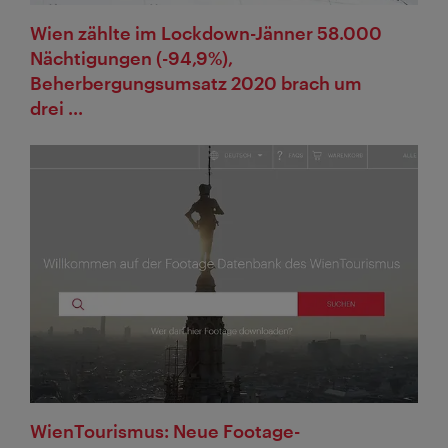
Wien zählte im Lockdown-Jänner 58.000
Nächtigungen (-94,9%),
Beherbergungsumsatz 2020 brach um
drei ...
WienTourismus: Neue Footage-