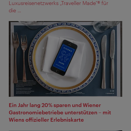
Luxusreisenetzwerks „Traveller Made“® für
die ...
Ein Jahr lang 20% sparen und Wiener
Gastronomiebetriebe unterstützen – mit
Wiens offizieller Erlebniskarte