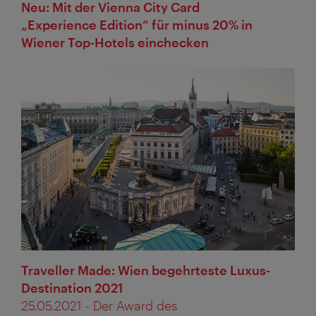
Neu: Mit der Vienna City Card
„Experience Edition” für minus 20% in
Wiener Top-Hotels einchecken
Traveller Made: Wien begehrteste Luxus-
Destination 2021
25.05.2021 - Der Award des