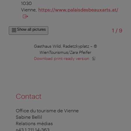
1030
Vienne
,
https://www.palaisdesbeauxarts.at/
of
Show all pictures
1
/
9
Gasthaus Wild, Radetzkyplatz
–
©
R
WienTourismus/Zara Pfeifer
Download print-ready version
Contact
Office du tourisme de Vienne
Sabine Bellil
Relations médias
+43 1 211 14-363