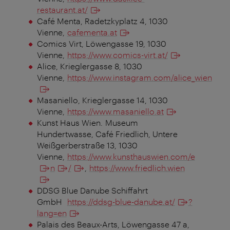
restaurant.at/
Café Menta, Radetzkyplatz 4, 1030
Vienne
,
cafementa.at
Comics Virt, Löwengasse 19, 1030
Vienne
,
https://www.comics-virt.at/
Alice, Krieglergasse 8, 1030
Vienne
,
https://www.instagram.com/alice_wien
Masaniello, Krieglergasse 14, 1030
Vienne
,
https://www.masaniello.at
Kunst Haus Wien. Museum
Hundertwasse, Café Friedlich, Untere
Weißgerberstraße 13, 1030
Vienne
,
https://www.kunsthauswien.com/e
n
/
,
https://www.friedlich.wien
DDSG Blue Danube Schiffahrt
GmbH
https://ddsg-blue-danube.at/
?
lang=en
Palais des Beaux-Arts, Löwengasse 47 a,