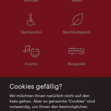
Kontakt
News
Barrierefrei
Nachhaltigkeit
Events
Busguide
Cookies gefällig?
Vienna Experts Club
Vienna City Card
Wir möchten Ihnen natürlich nicht auf den
Affiliate Programm
Keks gehen. Aber so genannte “Cookies” sind
notwendig, um Ihnen den bestmöglichen