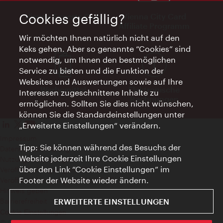
Cookies gefällig?
Vienna Experts Club
Vienna City Card
Affiliate Programm
Wir möchten Ihnen natürlich nicht auf den
Keks gehen. Aber so genannte “Cookies” sind
notwendig, um Ihnen den bestmöglichen
Service zu bieten und die Funktion der
Websites und Auswertungen sowie auf Ihre
Werbemittel
Elektronische
Interessen zugeschnittene Inhalte zu
Rechnungen
ermöglichen. Sollten Sie dies nicht wünschen,
können Sie die Standardeinstellungen unter
„Erweiterte Einstellungen“ verändern.
Impressum
Tipp: Sie können während des Besuchs der
Datenschutzerklärung
Website jederzeit Ihre Cookie Einstellungen
Nutzungsbedingungen
über den Link “Cookie Einstellungen” im
Veröffentlichungen gem. EMFG
Footer der Website wieder ändern.
Veröffentlichungen gem. MedKF‑TG
Hinweis geben
ERWEITERTE EINSTELLUNGEN
Barrierefreiheit
Cookie Einstellungen
© Copyright Wien Tourismus