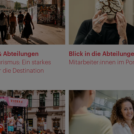
 Abteilungen
Blick in die Abteilung
ismus: Ein starkes
Mitarbeiter:innen im Por
 die Destination