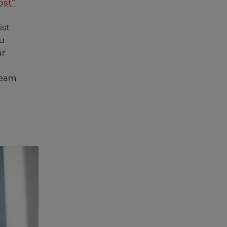
bst“
ist
zu
ür
Team