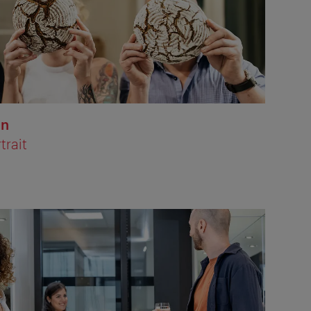
en
trait