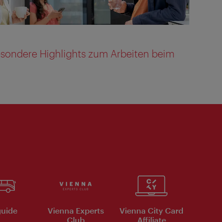
esondere Highlights zum Arbeiten beim
uide
Vienna Experts
Vienna City Card
Club
Affiliate