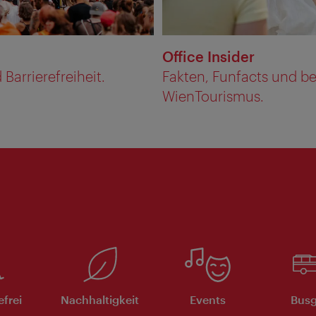
Office Insider
 Barrierefreiheit.
Fakten, Funfacts und b
WienTourismus.
efrei
Nachhaltigkeit
Events
Busg