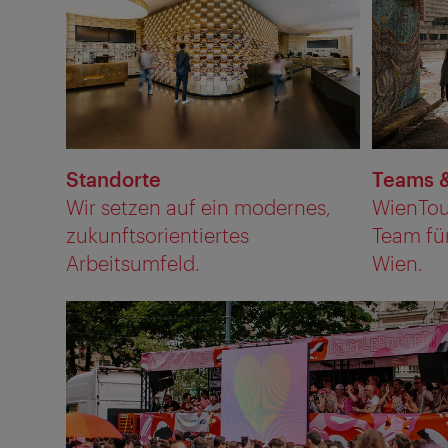
Standorte
Teams &
Wir setzen auf ein modernes,
WienTour
zukunftsorientiertes
Team für
Arbeitsumfeld.
Wien.