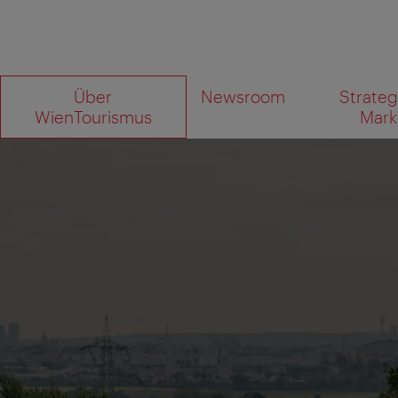
Zur
Zum
Über
Newsroom
Strateg
Navigation
Inhalt
Wonach
WienTourismus
Mark
suchen
Sie?