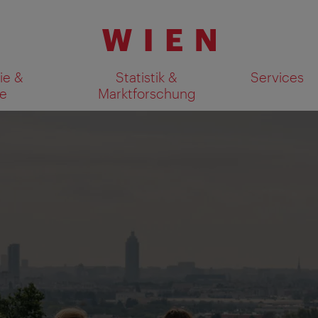
ie &
Statistik &
Services
e
Marktforschung
Suchergebnisse auf Karte an