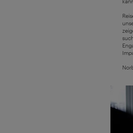
kan
Reis
unse
zeig
such
Eng
Impu
Norb