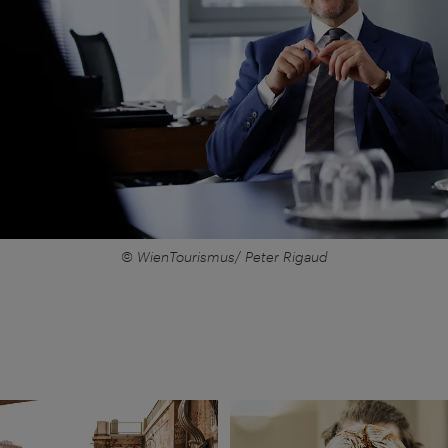
© WienTourismus/ Peter Rigaud