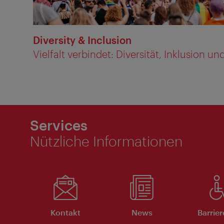
Diversity & Inclusion
Vielfalt verbindet: Diversität, Inklusion und
Services
Nützliche Informationen
Kontakt
News
Barrier