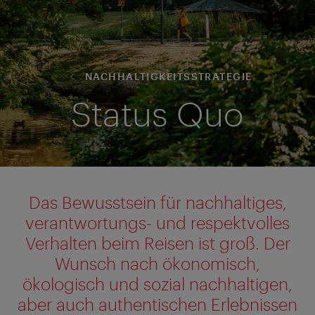
NACHHALTIGKEITSSTRATEGIE
Status Quo
Das Bewusstsein für nachhaltiges,
verantwortungs- und respektvolles
Verhalten beim Reisen ist groß. Der
Wunsch nach ökonomisch,
ökologisch und sozial nachhaltigen,
aber auch authentischen Erlebnissen