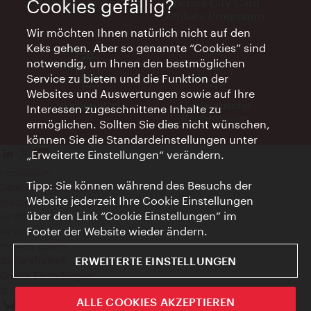
Vienna Experts Club
Vienna City Card
Cookies gefällig?
Affiliate Programm
Wir möchten Ihnen natürlich nicht auf den
Keks gehen. Aber so genannte “Cookies” sind
notwendig, um Ihnen den bestmöglichen
Service zu bieten und die Funktion der
Websites und Auswertungen sowie auf Ihre
Werbemittel
Elektronische
Interessen zugeschnittene Inhalte zu
Rechnungen
ermöglichen. Sollten Sie dies nicht wünschen,
können Sie die Standardeinstellungen unter
„Erweiterte Einstellungen“ verändern.
Impressum
Tipp: Sie können während des Besuchs der
Datenschutzerklärung
Website jederzeit Ihre Cookie Einstellungen
Nutzungsbedingungen
über den Link “Cookie Einstellungen” im
Veröffentlichungen gem. EMFG
Footer der Website wieder ändern.
Veröffentlichungen gem. MedKF‑TG
Hinweis geben
Barrierefreiheit
ERWEITERTE EINSTELLUNGEN
Cookie Einstellungen
© Copyright Wien Tourismus
ALLE COOKIES AKZEPTIEREN