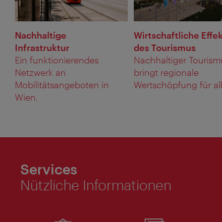
Nachhaltige
Wirtschaftliche Effe
Infrastruktur
des Tourismus
Ein funktionierendes
Nachhaltiger Tourism
Netzwerk an
bringt regionale
Mobilitätsangeboten in
Wertschöpfung für all
Wien.
Services
Nützliche Informationen