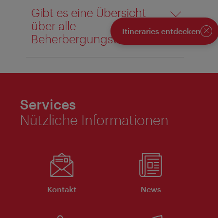
Gibt es eine Übersicht
über alle
Itineraries entdecken
Beherbergungsbetriebe?
Sch
Services
Nützliche Informationen
Kontakt
News