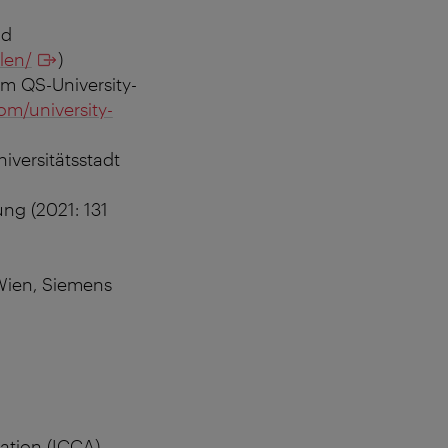
nd
len/
)
im QS-University-
om/university-
iversitätsstadt
ung (2021: 131
Wien, Siemens
ation (ICCA)