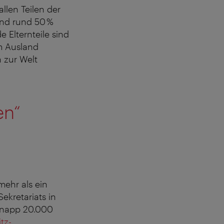
llen Teilen der
 und rund 50 %
 Elternteile sind
m Ausland
 zur Welt
en“
mehr als ein
ekretariats in
 knapp 20.000
tz-