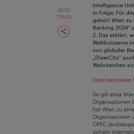
Intelligence Un
SEITE
in Folge. Für di
TEILEN
gehört Wien zu 
Seite
Ranking 2024“ 
teilen
2. Das erklärt,
Weltkonzerne in
von globaler Be
„DiverCity“ pun
Wahrzeichen sic
Internationales
So gilt etwa Wi
Organisationen b
hat Wien zu eine
Organisationen v
OPEC (erdölexpor
sichern internat