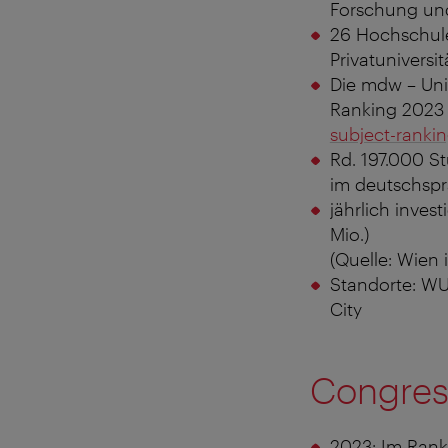
Forschung un
26 Hochschul
Privatuniversi
Die mdw – Univ
Ranking 2023 d
subject-rankin
Rd. 197.000 St
im deutschspr
jährlich inves
Mio.)
(Quelle: Wien
Standorte: WU
City
Congres
2023: Im Rank