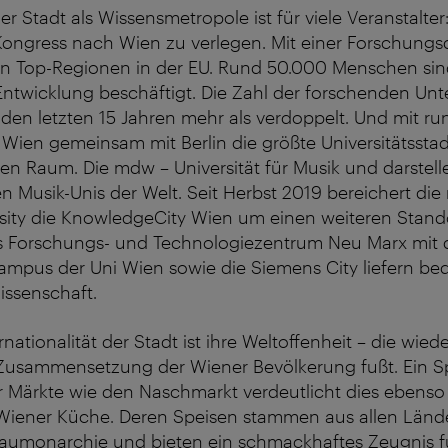
r Stadt als Wissensmetropole ist für viele Veranstalter
 Kongress nach Wien zu verlegen. Mit einer Forschung
en Top-Regionen in der EU. Rund 50.000 Menschen sin
ntwicklung beschäftigt. Die Zahl der forschenden Un
n den letzten 15 Jahren mehr als verdoppelt. Und mit r
 Wien gemeinsam mit Berlin die größte Universitätsstad
en Raum. Die mdw – Universität für Musik und darstel
ten Musik-Unis der Welt. Seit Herbst 2019 bereichert die
sity die KnowledgeCity Wien um einen weiteren Stand
 Forschungs- und Technologiezentrum Neu Marx mit
Campus der Uni Wien sowie die Siemens City liefern b
issenschaft.
ernationalität der Stadt ist ihre Weltoffenheit – die wie
n Zusammensetzung der Wiener Bevölkerung fußt. Ein 
 Märkte wie den Naschmarkt verdeutlicht dies ebenso w
e Wiener Küche. Deren Speisen stammen aus allen Länd
umonarchie und bieten ein schmackhaftes Zeugnis für