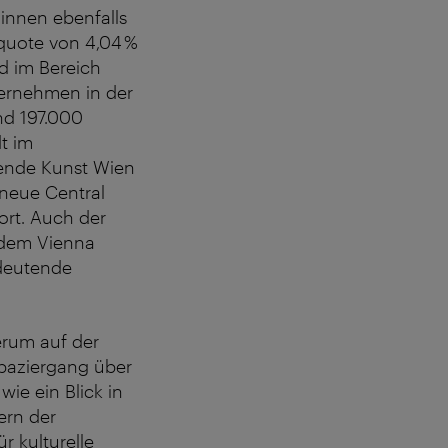
:innen ebenfalls
squote von 4,04 %
d im Bereich
ternehmen in der
und 197.000
t im
lende Kunst Wien
 neue Central
ort. Auch der
 dem Vienna
edeutende
derum auf der
Spaziergang über
ie ein Blick in
ern der
 kulturelle