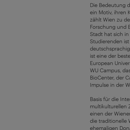
Die Bedeutung de
ein Motiv, ihren
zählt Wien zu d
Forschung und E
Stadt hat sich i
Studierenden ist
deutschsprachig
ist eine der bes
European Univer
WU Campus, das
BioCenter, der 
Impulse in der W
Basis für die Int
multikulturelle
einen der Wiener
die traditionell
ehemaligen Dona