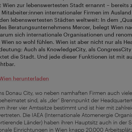
it Wien zur lebenswertesten Stadt ernannt – bereits 
e Mitabeiter:innen internationaler Firmen im Ausland
den lebenswertesten Städten weltweit: In dem „Qual
des Beratungsunternehmens Mercer, belegt Wien nac
 warum sich internationale Organisationen und reno
 Wien so wohl fühlen. Wien ist aber nicht nur als H
deutung: Auch als KnowledgeCity, als CongressCity
ktet die Stadt. Und jede dieser Funktionen ist mit a
htbar.
 Wien herunterladen
ens Donau City, wo neben namhaften Firmen auch viel
eheimatet sind, als „der“ Brennpunkt der Headquarter
m ihrer vier Amtssitze bestimmt und ist hier mit zahlre
ertreten. Die IAEA (Internationale Atomenergie Organi
tierende Länder) haben ihren Hauptsitz auch in der S
ionale Einrichtungen in Wien knapp 20.000 Arbeitsplät