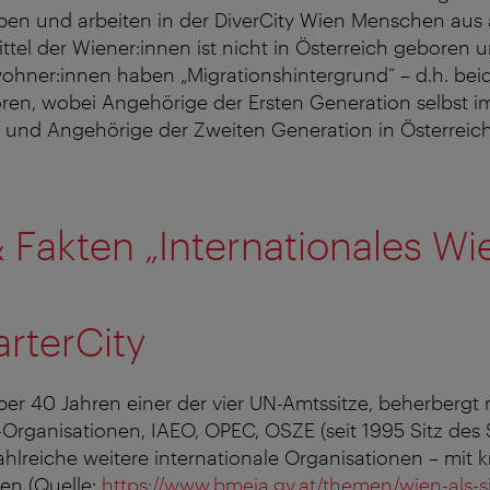
leben und arbeiten in der DiverCity Wien Menschen aus a
rittel der Wiener:innen ist nicht in Österreich geboren
wohner:innen haben „Migrationshintergrund“ – d.h. beide
ren, wobei Angehörige der Ersten Generation selbst i
und Angehörige der Zweiten Generation in Österreich
.
 Fakten „Internationales Wi
rterCity
über 40 Jahren einer der vier UN-Amtssitze, beherbergt 
rganisationen, IAEO, OPEC, OSZE (seit 1995 Sitz des S
ahlreiche weitere internationale Organisationen – mit
nen (Quelle:
https://www.bmeia.gv.at/themen/wien-als-si