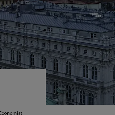
n
e Economist