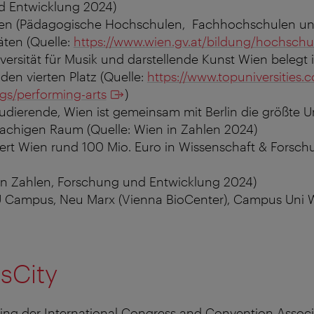
d Entwicklung 2024)
en (Pädagogische Hochschulen, Fachhochschulen u
täten (Quelle:
https://www.wien.gv.at/bildung/hochschu
ersität für Musik und darstellende Kunst Wien belegt 
en vierten Platz (Quelle:
https://www.topuniversities.c
gs/performing-arts
)
udierende, Wien ist gemeinsam mit Berlin die größte Un
achigen Raum (Quelle: Wien in Zahlen 2024)
tiert Wien rund 100 Mio. Euro in Wissenschaft & Forsch
 in Zahlen, Forschung und Entwicklung 2024)
 Campus, Neu Marx (Vienna BioCenter), Campus Uni 
sCity
ing der International Congress and Convention Associ