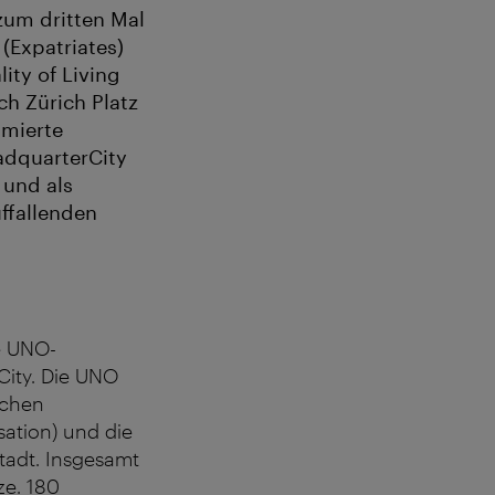
zum dritten Mal
 (Expatriates)
ity of Living
h Zürich Platz
mmierte
eadquarterCity
 und als
uffallenden
e UNO-
City. Die UNO
ichen
sation) und die
tadt. Insgesamt
ze. 180