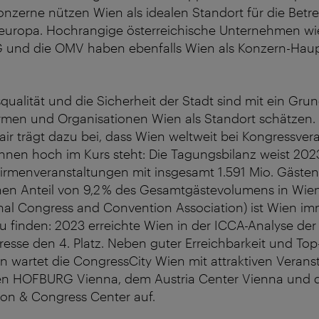
onzerne nützen Wien als idealen Standort für die Bet
teuropa. Hochrangige österreichische Unternehmen wi
 und die OMV haben ebenfalls Wien als Konzern-Haup
ualität und die Sicherheit der Stadt sind mit ein Gru
irmen und Organisationen Wien als Standort schätzen.
lair trägt dazu bei, dass Wien weltweit bei Kongressver
innen hoch im Kurs steht: Die Tagungsbilanz weist 202
irmenveranstaltungen mit insgesamt 1.591 Mio. Gäste
nen Anteil von 9,2 % des Gesamtgästevolumens in Wie
nal Congress and Convention Association) ist Wien i
u finden: 2023 erreichte Wien in der ICCA-Analyse der
esse den 4. Platz. Neben guter Erreichbarkeit und Top-
en wartet die CongressCity Wien mit attraktiven Verans
len HOFBURG Vienna, dem Austria Center Vienna und
on & Congress Center auf.