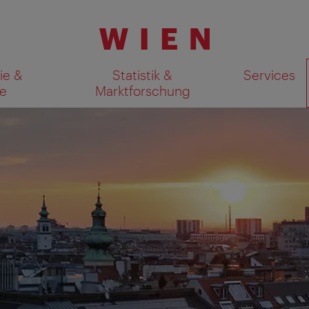
ie &
Statistik &
Services
e
Marktforschung
Suchergebnisse auf Karte an