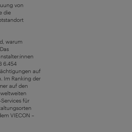
reuung von
e die
tstandort
nd, warum
 Das
anstalter:innen
3 6.454
nächtigungen auf
n. Im Ranking der
mmer auf den
 weltweiten
Services für
taltungsorten
 dem VIECON –