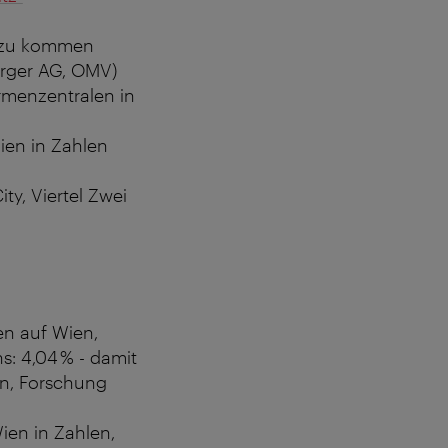
dazu kommen
erger AG, OMV)
irmenzentralen in
Wien in Zahlen
ty, Viertel Zwei
en auf Wien,
: 4,04 % - damit
en, Forschung
ien in Zahlen,