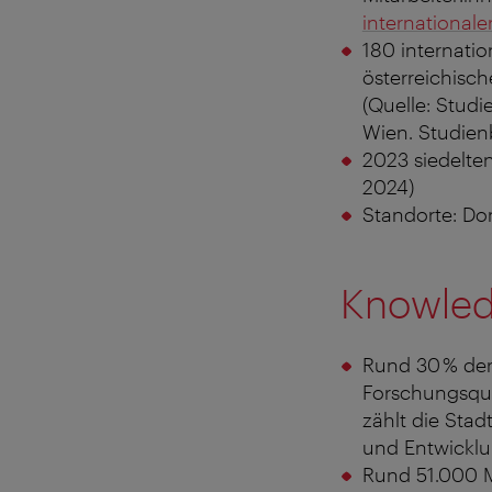
internationale
180 internati
österreichisc
(Quelle: Studi
Wien. Studien
2023 siedelten
2024)
Standorte: Don
Knowled
Rund 30 % der
Forschungsquo
zählt die Stad
und Entwickl
Rund 51.000 M