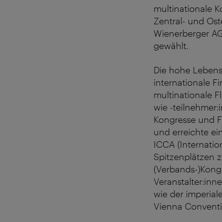
multinationale K
Zentral- und Os
Wienerberger AG
gewählt.
Die hohe Lebensq
internationale F
multinationale F
wie -teilnehmer:
Kongresse und F
und erreichte ei
ICCA (Internatio
Spitzenplätzen z
(Verbands-)Kongr
Veranstalter:inn
wie der imperia
Vienna Conventi