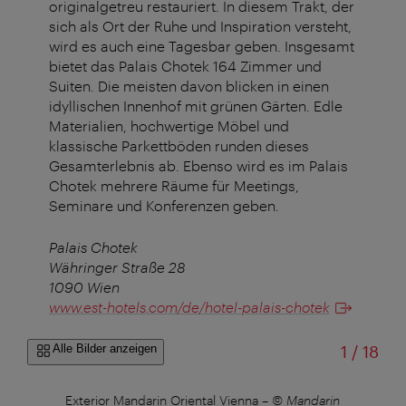
originalgetreu restauriert. In diesem Trakt, der
sich als Ort der Ruhe und Inspiration versteht,
wird es auch eine Tagesbar geben. Insgesamt
bietet das Palais Chotek 164 Zimmer und
Suiten. Die meisten davon blicken in einen
idyllischen Innenhof mit grünen Gärten. Edle
Materialien, hochwertige Möbel und
klassische Parkettböden runden dieses
Gesamterlebnis ab. Ebenso wird es im Palais
Chotek mehrere Räume für Meetings,
Seminare und Konferenzen geben.
Palais Chotek
Währinger Straße 28
1090 Wien
www.est-hotels.com/de/hotel-palais-chotek
von
Alle Bilder anzeigen
1
/
18
es
Exterior Mandarin Oriental Vienna
–
© Mandarin
Su