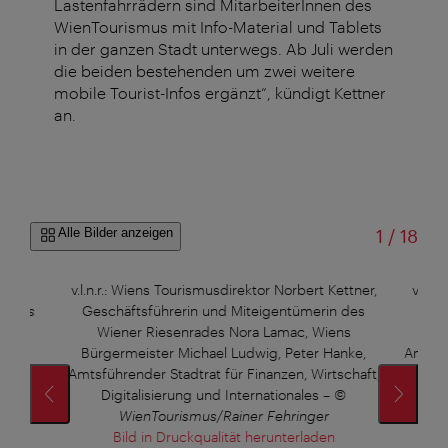
Lastenfahrrädern sind MitarbeiterInnen des
WienTourismus mit Info-Material und Tablets
in der ganzen Stadt unterwegs. Ab Juli werden
die beiden bestehenden um zwei weitere
mobile Tourist-Infos ergänzt“, kündigt Kettner
an.
von
Alle Bilder anzeigen
1
/
18
den
v.l.n.r.: Wiens Tourismusdirektor Norbert Kettner,
v.l.n
ismus
Geschäftsführerin und Miteigentümerin des
des 
Wiener Riesenrades Nora Lamac, Wiens
Bürg
Bürgermeister Michael Ludwig, Peter Hanke,
Amtsfü
Amtsführender Stadtrat für Finanzen, Wirtschaft,
D
Digitalisierung und Internationales
–
©
WienTourismus/Rainer Fehringer
Bild in Druckqualität herunterladen