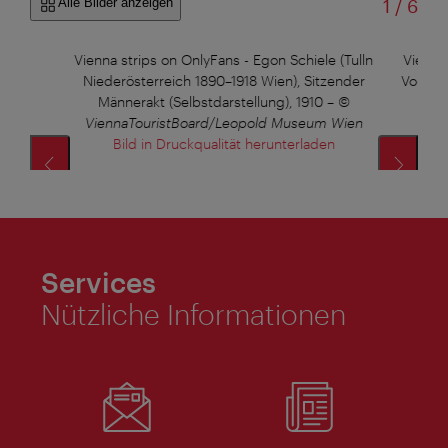
von
Alle Bilder anzeigen
1
/
6
n
–
©
Vienna strips on OnlyFans - Egon Schiele (Tulln
Vienna
Niederösterreich 1890–1918 Wien), Sitzender
Vorder
Männerakt (Selbstdarstellung), 1910
–
©
ViennaTouristBoard/Leopold Museum Wien
Bild in Druckqualität herunterladen
Services
Nützliche Informationen