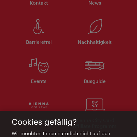
Kontakt
News
Barrierefrei
Nachhaltigkeit
Events
Busguide
Cookies gefällig?
Vienna Experts Club
Vienna City Card
Affiliate Programm
Wir möchten Ihnen natürlich nicht auf den