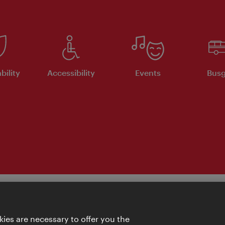
bility
Accessibility
Events
Busg
ies are necessary to offer you the