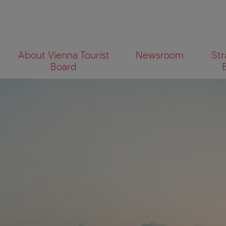
To
To
About Vienna Tourist
Newsroom
Str
navigation
contents
What
Board
are
you
looking
for?