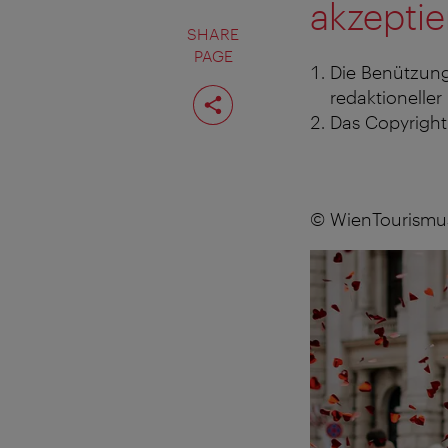
akzeptie
SHARE
PAGE
Die Benützung
Share
redaktioneller
page
Das Copyright 
© WienTourismus