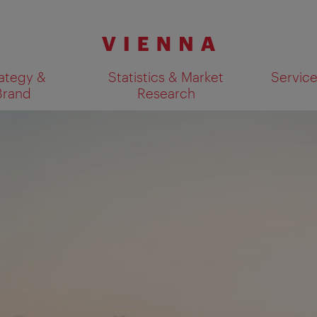
ategy &
Statistics & Market
Servic
Brand
Research
Show search results 