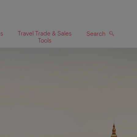
es
Travel Trade & Sales
Search
Tools
SEARCH
on map