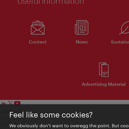
Useful information
Contact
News
Sustaina
Advertising Material
Legal notice
Feel like some cookies?
Privacy policy
Terms of Use
We obviously don't want to overegg the point. But cook