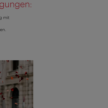
ngungen:
g mit
en.