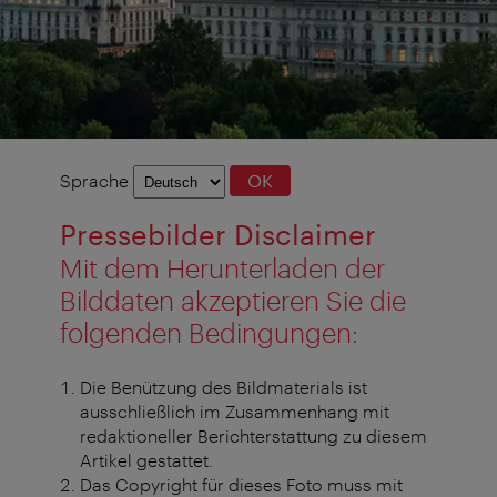
Sprachauswahl
Sprache
OK
Pressebilder Disclaimer
Mit dem Herunterladen der
Bilddaten akzeptieren Sie die
folgenden Bedingungen:
Die Benützung des Bildmaterials ist
ausschließlich im Zusammenhang mit
redaktioneller Berichterstattung zu diesem
Artikel gestattet.
Das Copyright für dieses Foto muss mit