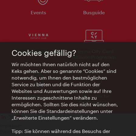
Events
Busguide
Cookies gefällig?
Vienna Experts Club
Vienna City Card
Affiliate Programm
Wir möchten Ihnen natürlich nicht auf den
Keks gehen. Aber so genannte “Cookies” sind
notwendig, um Ihnen den bestmöglichen
Service zu bieten und die Funktion der
Websites und Auswertungen sowie auf Ihre
Werbemittel
Elektronische
Interessen zugeschnittene Inhalte zu
Rechnungen
ermöglichen. Sollten Sie dies nicht wünschen,
können Sie die Standardeinstellungen unter
„Erweiterte Einstellungen“ verändern.
Impressum
Tipp: Sie können während des Besuchs der
Datenschutzerklärung