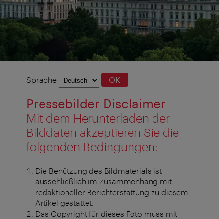
Sprachauswahl
Sprache
OK
Pressebilder Disclaimer
Mit dem Herunterladen der
Bilddaten akzeptieren Sie die
folgenden Bedingungen:
Die Benützung des Bildmaterials ist
ausschließlich im Zusammenhang mit
redaktioneller Berichterstattung zu diesem
Artikel gestattet.
Das Copyright für dieses Foto muss mit