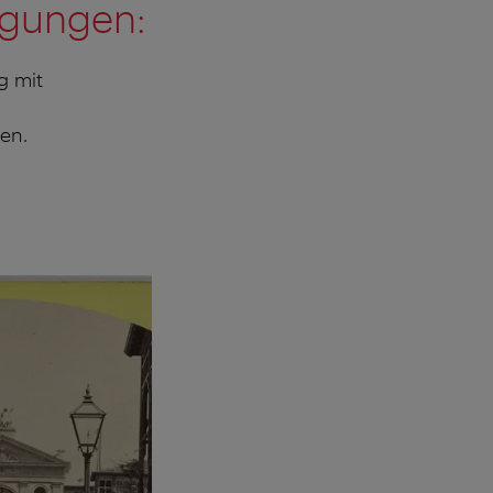
ngungen:
g mit
en.