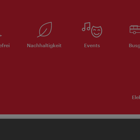
efrei
Nachhaltigkeit
Events
Busg
Ele