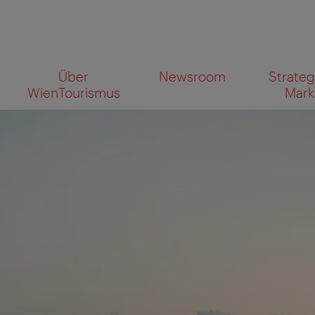
Zur
Zum
Über
Newsroom
Strateg
Navigation
Inhalt
Wonach
WienTourismus
Mark
suchen
Sie?