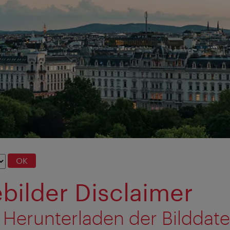
OK
bilder Disclaimer
 Herunterladen der Bilddat