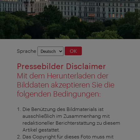
Sprachauswahl
Sprache
OK
Pressebilder Disclaimer
Mit dem Herunterladen der
Bilddaten akzeptieren Sie die
folgenden Bedingungen:
Die Benützung des Bildmaterials ist
ausschließlich im Zusammenhang mit
redaktioneller Berichterstattung zu diesem
Artikel gestattet.
Das Copyright für dieses Foto muss mit