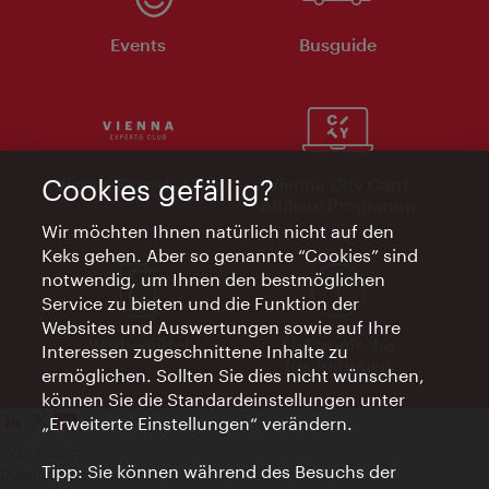
Events
Busguide
Cookies gefällig?
Vienna Experts Club
Vienna City Card
Affiliate Programm
Wir möchten Ihnen natürlich nicht auf den
Keks gehen. Aber so genannte “Cookies” sind
notwendig, um Ihnen den bestmöglichen
Service zu bieten und die Funktion der
Websites und Auswertungen sowie auf Ihre
Werbemittel
Elektronische
Interessen zugeschnittene Inhalte zu
Rechnungen
ermöglichen. Sollten Sie dies nicht wünschen,
können Sie die Standardeinstellungen unter
„Erweiterte Einstellungen“ verändern.
Impressum
Tipp: Sie können während des Besuchs der
Datenschutzerklärung