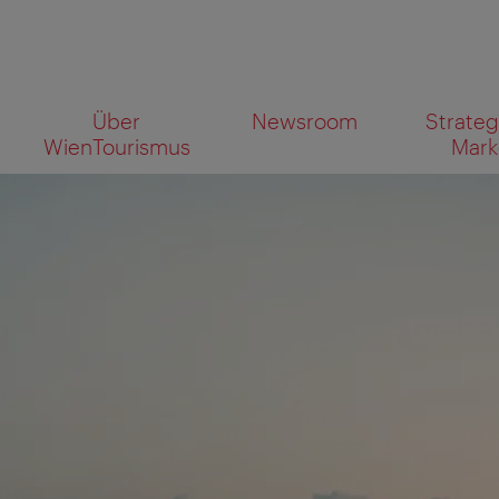
Zur
Zum
Über
Newsroom
Strateg
Navigation
Inhalt
Wonach
WienTourismus
Mark
suchen
Sie?