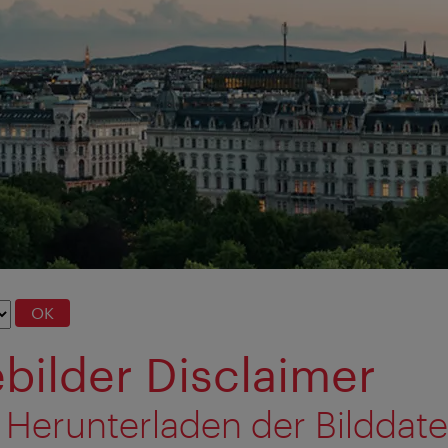
OK
bilder Disclaimer
 Herunterladen der Bilddat