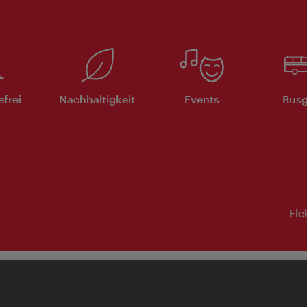
efrei
Nachhaltigkeit
Events
Busg
Ele