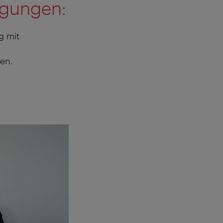
ngungen:
g mit
en.