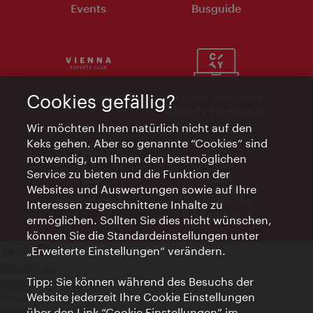
Events
Busguide
Vienna Experts Club
Vienna City Card
Cookies gefällig?
Affiliate Programm
Wir möchten Ihnen natürlich nicht auf den
Keks gehen. Aber so genannte “Cookies” sind
notwendig, um Ihnen den bestmöglichen
Service zu bieten und die Funktion der
Websites und Auswertungen sowie auf Ihre
Werbemittel
Elektronische
Interessen zugeschnittene Inhalte zu
Rechnungen
ermöglichen. Sollten Sie dies nicht wünschen,
können Sie die Standardeinstellungen unter
„Erweiterte Einstellungen“ verändern.
Impressum
Tipp: Sie können während des Besuchs der
Datenschutzerklärung
Website jederzeit Ihre Cookie Einstellungen
Nutzungsbedingungen
über den Link “Cookie Einstellungen” im
Veröffentlichungen gem. EMFG