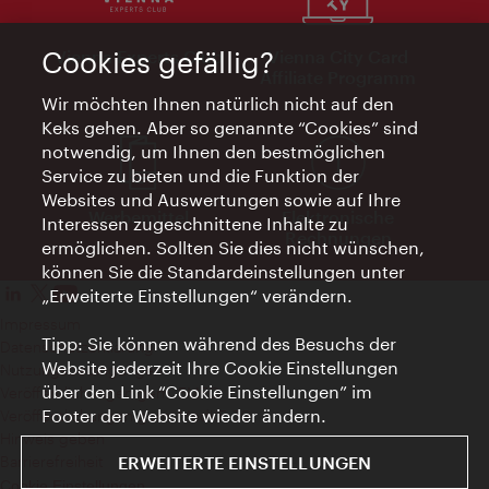
Vienna Experts Club
Vienna City Card
Cookies gefällig?
Affiliate Programm
Wir möchten Ihnen natürlich nicht auf den
Keks gehen. Aber so genannte “Cookies” sind
notwendig, um Ihnen den bestmöglichen
Service zu bieten und die Funktion der
Websites und Auswertungen sowie auf Ihre
Werbemittel
Elektronische
Interessen zugeschnittene Inhalte zu
Rechnungen
ermöglichen. Sollten Sie dies nicht wünschen,
können Sie die Standardeinstellungen unter
„Erweiterte Einstellungen“ verändern.
Impressum
Tipp: Sie können während des Besuchs der
Datenschutzerklärung
Website jederzeit Ihre Cookie Einstellungen
Nutzungsbedingungen
über den Link “Cookie Einstellungen” im
Veröffentlichungen gem. EMFG
Footer der Website wieder ändern.
Veröffentlichungen gem. MedKF‑TG
Hinweis geben
Barrierefreiheit
ERWEITERTE EINSTELLUNGEN
Cookie Einstellungen