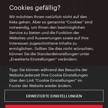
Cookies gefällig?
Vienna Experts Club
Vienna City Card
Wir möchten Ihnen natürlich nicht auf den
Affiliate Programm
Keks gehen. Aber so genannte “Cookies” sind
notwendig, um Ihnen den bestmöglichen
Service zu bieten und die Funktion der
Websites und Auswertungen sowie auf Ihre
Interessen zugeschnittene Inhalte zu
ermöglichen. Sollten Sie dies nicht wünschen,
Werbemittel
Elektronische
können Sie die Standardeinstellungen unter
Rechnungen
„Erweiterte Einstellungen“ verändern.
Tipp: Sie können während des Besuchs der
Website jederzeit Ihre Cookie Einstellungen
Impressum
über den Link “Cookie Einstellungen” im
Datenschutzerklärung
Footer der Website wieder ändern.
Nutzungsbedingungen
Veröffentlichungen gem. EMFG
ERWEITERTE EINSTELLUNGEN
Veröffentlichungen gem. MedKF‑TG
Hinweis geben
Barrierefreiheit