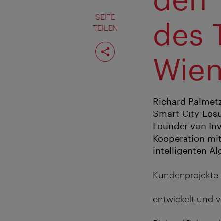
SEITE
des 
TEILEN
Seite
teilen
Wie
Richard Palmetzh
Smart-City-Lösu
Founder von Inv
Kooperation mi
intelligenten A
Kundenprojekte w
entwickelt und 