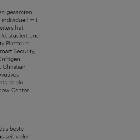
den gesamten
individuell mit
iters hat
rkt studiert und
ty Plattform
mart Security,
ünftigen
 Christian
ovatives
ts ist ein
Know-Center
das beste
 seit vielen