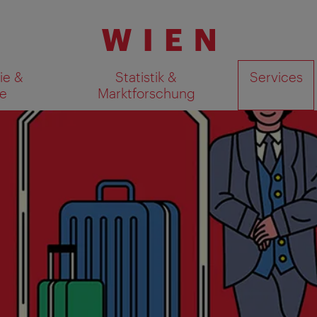
ie &
Statistik &
Services
e
Marktforschung
Suchergebnisse auf Karte an