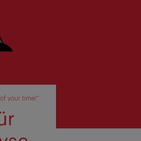
of your time!“
ür
yse