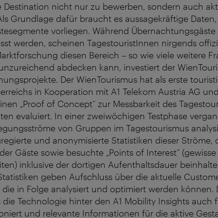
e Destination nicht nur zu bewerben, sondern auch akt
Als Grundlage dafür braucht es aussagekräftige Daten, 
Gästesegmente vorliegen. Während Übernachtungsgäste 
asst werden, scheinen TagestouristInnen nirgends offizie
arktforschung diesen Bereich – so wie viele weitere F
 unzureichend abdecken kann, investiert der WienTour
hungsprojekte. Der WienTourismus hat als erste tourist
erreichs in Kooperation mit A1 Telekom Austria AG un
nen „Proof of Concept“ zur Messbarkeit des Tagestour
ten evaluiert. In einer zweiwöchigen Testphase verga
gungsströme von Gruppen im Tagestourismus analysie
regierte und anonymisierte Statistiken dieser Ströme, 
der Gäste sowie besuchte „Points of Interest“ (gewisse
en) inklusive der dortigen Aufenthaltsdauer beinhalte
tatistiken geben Aufschluss über die aktuelle Custom
die in Folge analysiert und optimiert werden können. D
s die Technologie hinter den A1 Mobility Insights auch 
oniert und relevante Informationen für die aktive Gest