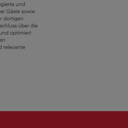
egierte und
der Gäste sowie
r dortigen
schluss über die
 und optimiert
den
d relevante