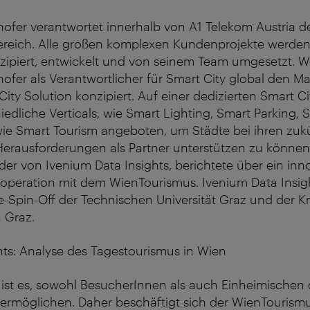
hofer verantwortet innerhalb von A1 Telekom Austria 
ereich. Alle großen komplexen Kundenprojekte werden 
ipiert, entwickelt und von seinem Team umgesetzt. We
ofer als Verantwortlicher für Smart City global den Ma
City Solution konzipiert. Auf einer dedizierten Smart Ci
edliche Verticals, wie Smart Lighting, Smart Parking, S
wie Smart Tourism angeboten, um Städte bei ihren zuk
erausforderungen als Partner unterstützen zu können.
der von Ivenium Data Insights, berichtete über ein inn
Kooperation mit dem WienTourismus. Ivenium Data Insigh
-Spin-Off der Technischen Universität Graz und der 
 Graz.
ghts: Analyse des Tagestourismus in Wien
ist es, sowohl BesucherInnen als auch Einheimischen 
 ermöglichen. Daher beschäftigt sich der WienTourismus