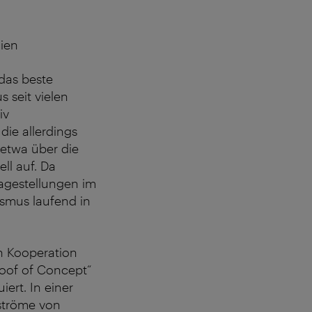
Wien
das beste
 seit vielen
iv
die allerdings
etwa über die
ll auf. Da
ragestellungen im
ismus laufend in
in Kooperation
oof of Concept“
ert. In einer
ströme von