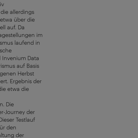
iv
die allerdings
etwa über die
ll auf. Da
ragestellungen im
ismus laufend in
ische
d Invenium Data
ismus auf Basis
ngenen Herbst
rt. Ergebnis der
die etwa die
n. Die
er-Journey der
ieser Testlauf
für den
altung der