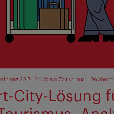
ferenz 2017: „Sei deiner Zeit voraus! – Be ahead 
t-City-Lösung f
Tourismus, Anal