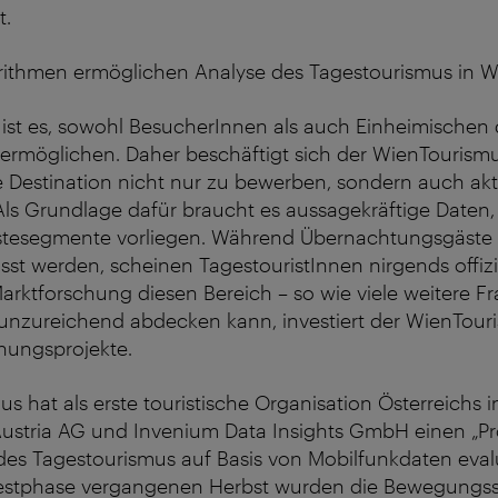
t.
orithmen ermöglichen Analyse des Tagestourismus in 
ist es, sowohl BesucherInnen als auch Einheimischen 
 ermöglichen. Daher beschäftigt sich der WienTourismus
e Destination nicht nur zu bewerben, sondern auch akt
Als Grundlage dafür braucht es aussagekräftige Daten, 
Gästesegmente vorliegen. Während Übernachtungsgäste 
asst werden, scheinen TagestouristInnen nirgends offizie
arktforschung diesen Bereich – so wie viele weitere F
 unzureichend abdecken kann, investiert der WienTour
hungsprojekte.
s hat als erste touristische Organisation Österreichs 
Austria AG und Invenium Data Insights GmbH einen „Pr
des Tagestourismus auf Basis von Mobilfunkdaten evalui
estphase vergangenen Herbst wurden die Bewegungs