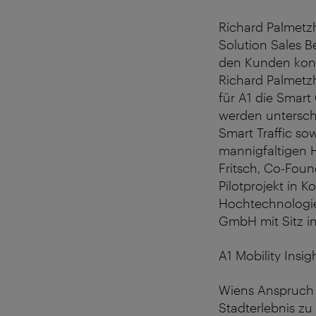
Richard Palmetz
Solution Sales B
den Kunden konz
Richard Palmetzh
für A1 die Smart 
werden unterschi
Smart Traffic so
mannigfaltigen H
Fritsch, Co-Foun
Pilotprojekt in 
Hochtechnologie
GmbH mit Sitz in
A1 Mobility Insi
Wiens Anspruch 
Stadterlebnis zu