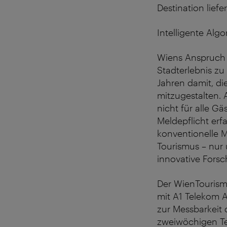
Destination liefer
Intelligente Alg
Wiens Anspruch 
Stadterlebnis zu
Jahren damit, di
mitzugestalten. 
nicht für alle 
Meldepflicht erf
konventionelle M
Tourismus – nur
innovative Forsc
Der WienTourismu
mit A1 Telekom 
zur Messbarkeit 
zweiwöchigen T