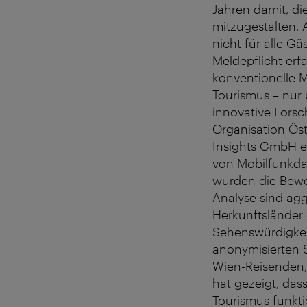
Jahren damit, di
mitzugestalten. 
nicht für alle 
Meldepflicht erf
konventionelle M
Tourismus – nur
innovative Forsc
Organisation Öst
Insights GmbH ei
von Mobilfunkda
wurden die Bewe
Analyse sind agg
Herkunftsländer 
Sehenswürdigkeit
anonymisierten S
Wien-Reisenden, 
hat gezeigt, das
Tourismus funkti