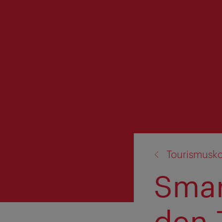
Zurück
Tourismuskon
zu:
Smar
den 