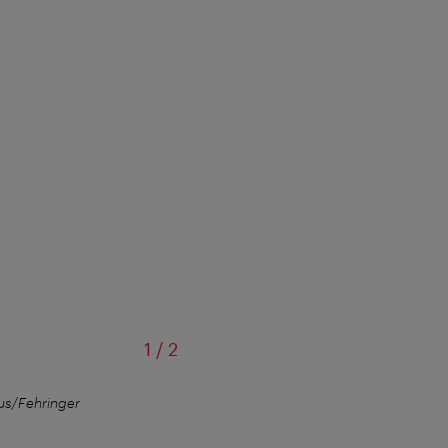
von
1
/
2
s/Fehringer
Christian Fritsch, Co-Fo