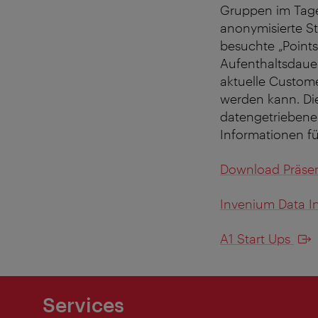
Gruppen im Tages
anonymisierte St
besuchte „Points
Aufenthaltsdauer
aktuelle Custome
werden kann. Die
datengetriebene
Informationen für
Download Präsen
Invenium Data In
A1 Start Ups
Services