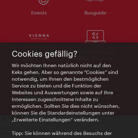
Events
Busguide
Cookies gefällig?
Vienna Experts Club
Vienna City Card
Affiliate Programm
Wir möchten Ihnen natürlich nicht auf den
Keks gehen. Aber so genannte “Cookies” sind
notwendig, um Ihnen den bestmöglichen
Service zu bieten und die Funktion der
Websites und Auswertungen sowie auf Ihre
Werbemittel
Elektronische
Interessen zugeschnittene Inhalte zu
Rechnungen
ermöglichen. Sollten Sie dies nicht wünschen,
können Sie die Standardeinstellungen unter
„Erweiterte Einstellungen“ verändern.
Impressum
Tipp: Sie können während des Besuchs der
Datenschutzerklärung