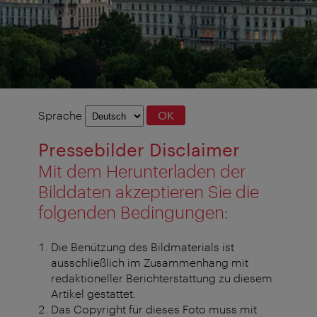
Sprachauswahl
Sprache
OK
Pressebilder Disclaimer
Mit dem Herunterladen der
Bilddaten akzeptieren Sie die
folgenden Bedingungen:
Die Benützung des Bildmaterials ist
ausschließlich im Zusammenhang mit
redaktioneller Berichterstattung zu diesem
Artikel gestattet.
Das Copyright für dieses Foto muss mit